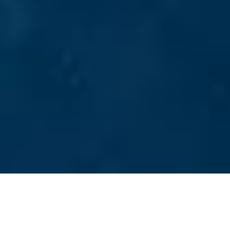
Alla
Hållbarhet
Exportstöd
Case
Garantier
Bank
Finansiering