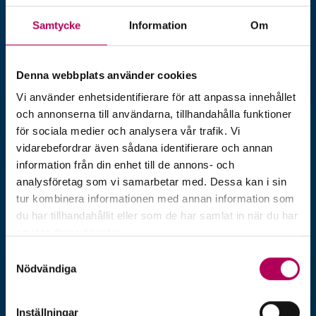
Export­magasinet
Samtycke
Information
Om
I Exportmagasinet publicerar EKN
Denna webbplats använder cookies
artiklar om export, finansiering och
Vi använder enhetsidentifierare för att anpassa innehållet
företagande. Vi vill inspirera och ge tips
och annonserna till användarna, tillhandahålla funktioner
för sociala medier och analysera vår trafik. Vi
till företag och banker som har
vidarebefordrar även sådana identifierare och annan
exportaffärer eller just börjat sin resa ut
information från din enhet till de annons- och
analysföretag som vi samarbetar med. Dessa kan i sin
i världen.
tur kombinera informationen med annan information som
du har tillhandahållit eller som de har samlat in när du har
använt deras tjänster.
Här kan du läsa mer om EKN:s behandling av
Samtyckesval
personuppgifter.
Nödvändiga
Inställningar