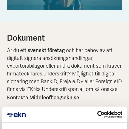
Dokument
svenskt företag
Är du ett
och har behov av att
digitalt signera ansökningshandlingar,
exportörsbilagor eller andra dokument som kräver
firmatecknares underskrift? Möjlighet till digital
signering med BankID, Freja eID+ eller Foreign eID
finns via EKN:s Underskriftsportal, om så önskas.
Middleoffice@ekn.se
Kontakta
.
Ansökan
Här finner du de dokument du behöver för att