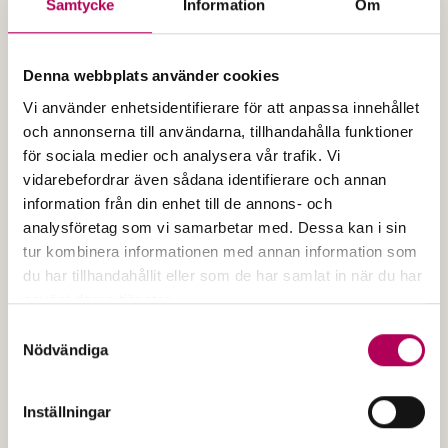
Samtycke
Information
Om
kunna ansöka om garantin.
Denna webbplats använder cookies
Vi använder enhetsidentifierare för att anpassa innehållet
och annonserna till användarna, tillhandahålla funktioner
för sociala medier och analysera vår trafik. Vi
vidarebefordrar även sådana identifierare och annan
Publicerades
2025
information från din enhet till de annons- och
Produktblad Rörelsekreditgaranti
analysföretag som vi samarbetar med. Dessa kan i sin
tur kombinera informationen med annan information som
Filen är ett PDF-dokument
du har tillhandahållit eller som de har samlat in när du har
Produktblad Rörelsekredit
Öppna dokumentet
använt deras tjänster.
Här kan du läsa mer om EKN:s behandling av
Samtyckesval
personuppgifter.
Nödvändiga
Inställningar