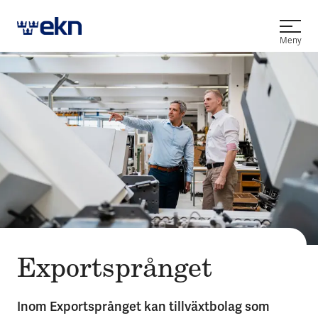
Öppna
Meny
Export­språnget
Inom Exportsprånget kan tillväxtbolag som