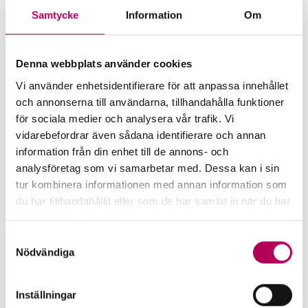
delar banken eller Almi risken med EKN
Samtycke
Information
Om
när banken lämnar en investeringskredit.
EKN ersätter 50 procent av förlusten för
Denna webbplats använder cookies
krediter upp till 300 miljoner kronor.
Vi använder enhetsidentifierare för att anpassa innehållet
Garanti för investerings­krediter
och annonserna till användarna, tillhandahålla funktioner
för sociala medier och analysera vår trafik. Vi
vidarebefordrar även sådana identifierare och annan
information från din enhet till de annons- och
analysföretag som vi samarbetar med. Dessa kan i sin
tur kombinera informationen med annan information som
du har tillhandahållit eller som de har samlat in när du har
använt deras tjänster.
Här kan du läsa mer om EKN:s behandling av
Samtyckesval
personuppgifter.
Nödvändiga
Inställningar