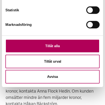
Investerings­garantin
Statistik
Investeringsgarantin täcker risken för
förlust på grund av politisk händelse i
samband med investering eller
Marknadsföring
investeringslån utomlands.
Investerings­garantin
Tillåt alla
Tillåt urval
Utforska alla garantier
Vill du veta mer?
Avvisa
Om din kund omsätter mer än fem miljarder
kronor, kontakta Anna Flock Hedin. Om kunden
omsätter mindre än fem miljarder kronor,
kontakta Håkan Bäckström.