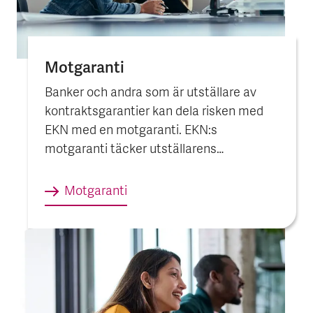
Motgaranti
Banker och andra som är utställare av
kontraktsgarantier kan dela risken med
EKN med en motgaranti. EKN:s
motgaranti täcker utställarens
regressrisk på säljaren om
förmånstagaren, vanligtvis köparen, begär
Motgaranti
utbetalning.