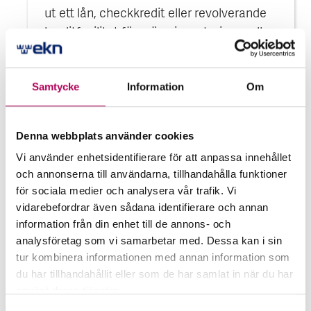
ut ett lån, checkkredit eller revolverande
kreditfacilitet för gröna investeringar eller
verksamheter i Sverige.
Grön kredit­garanti för banker
Samtycke
Information
Om
Denna webbplats använder cookies
Vi använder enhetsidentifierare för att anpassa innehållet
och annonserna till användarna, tillhandahålla funktioner
för sociala medier och analysera vår trafik. Vi
vidarebefordrar även sådana identifierare och annan
information från din enhet till de annons- och
analysföretag som vi samarbetar med. Dessa kan i sin
tur kombinera informationen med annan information som
du har tillhandahållit eller som de har samlat in när du har
använt deras tjänster.
Kombinerad garanti
Här kan du läsa mer om EKN:s behandling av