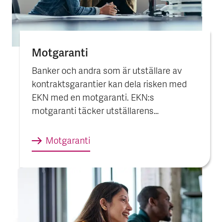
Motgaranti
Banker och andra som är utställare av
kontraktsgarantier kan dela risken med
EKN med en motgaranti. EKN:s
motgaranti täcker utställarens
regressrisk på säljaren om
förmånstagaren, vanligtvis köparen, begär
Motgaranti
utbetalning.