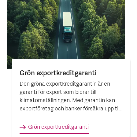
Grön export­kredit­garanti
Den gröna exportkreditgarantin är en
garanti för export som bidrar till
klimatomställningen. Med garantin kan
exportföretag och banker försäkra upp till
100 procent av en affärs värde för att
skydda sig mot risken att inte få betalt.
Grön export­kredit­garanti