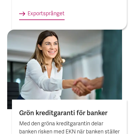
Export­språnget
Grön kredit­garanti för banker
Med den gröna kreditgarantin delar
banken risken med EKN när banken ställer