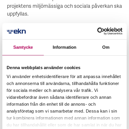
projektens miljömässiga och sociala påverkan ska
uppfyllas.
Som råvara definieras obearbetad eller delvis
bearbetad vara för industriell vidareförädling som
används och förbrukas i tillverkning av andra varor.
Samtycke
Information
Om
Mer information om processen finns på vår
engelska hemsida.
Denna webbplats använder cookies
Vi använder enhetsidentifierare för att anpassa innehållet
och annonserna till användarna, tillhandahålla funktioner
EKN:s engelska hemsida
för sociala medier och analysera vår trafik. Vi
vidarebefordrar även sådana identifierare och annan
information från din enhet till de annons- och
analysföretag som vi samarbetar med. Dessa kan i sin
tur kombinera informationen med annan information som
du har tillhandahållit eller som de har samlat in när du har