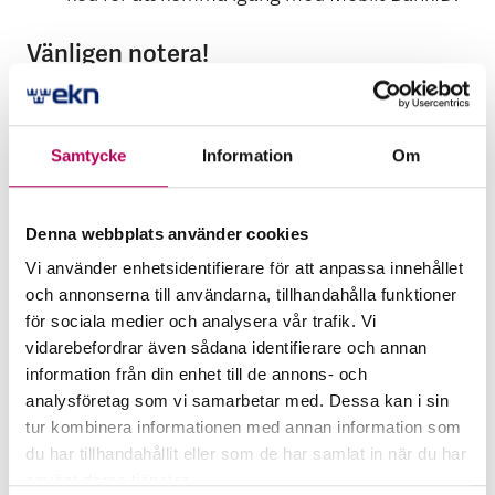
Vänligen notera!
EKN kan inte ge teknisk support kring problem
med ditt BankID. Vänd dig alltid till utgivaren av din
e-legitimation i första hand.
Samtycke
Information
Om
BankID Supports hemsida
Denna webbplats använder cookies
EKN eID
Vi använder enhetsidentifierare för att anpassa innehållet
och annonserna till användarna, tillhandahålla funktioner
EKN eID är en e-legitimationslösning för i första
för sociala medier och analysera vår trafik. Vi
hand personer som vill använda EKN Online men
vidarebefordrar även sådana identifierare och annan
saknar svenskt personnummer.
information från din enhet till de annons- och
analysföretag som vi samarbetar med. Dessa kan i sin
tur kombinera informationen med annan information som
Läs mer om EKN eID
du har tillhandahållit eller som de har samlat in när du har
eIDAS
använt deras tjänster.