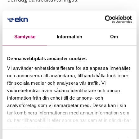
den dag då kreditavtal ingås.
Ansökan ska innehålla:
aktuell kreditupplysning
Samtycke
Information
Om
senaste årsredovisning
bankens kreditpromemoria
Denna webbplats använder cookies
Vi använder enhetsidentifierare för att anpassa innehållet
Om risken bedöms som acceptabel utfärdar EKN
och annonserna till användarna, tillhandahålla funktioner
ett garantiavtal för signering.
för sociala medier och analysera vår trafik. Vi
vidarebefordrar även sådana identifierare och annan
EKN Online
information från din enhet till de annons- och
analysföretag som vi samarbetar med. Dessa kan i sin
tur kombinera informationen med annan information som
du har tillhandahållit eller som de har samlat in när du har
använt deras tjänster.
Här kan du läsa mer om EKN:s behandling av
Samtyckesval