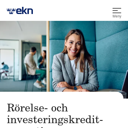
Öppna
Meny
Rörelse- och
investerings­kredit­