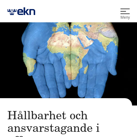
Öppna
Meny
Hållbarhet och
ansvars­tagande i