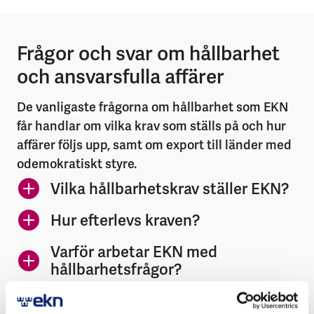
Fråg­or och svar om håll­bar­het
och an­svars­ful­la affär­er
De vanligaste frågorna om hållbarhet som EKN
får handlar om vilka krav som ställs på och hur
affärer följs upp, samt om export till länder med
odemokratiskt styre.
Vilka hållbarhetskrav ställer EKN?
Hur efterlevs kraven?
Varför arbetar EKN med
hållbarhetsfrågor?
Hur motverkar EKN korruption?