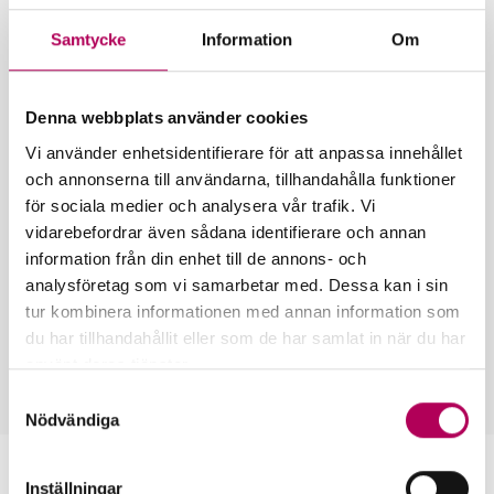
Klimatkompenserar EKN
Samtycke
Information
Om
personalens flygresor i tjänsten?
Vad är sekretess på EKN?
Denna webbplats använder cookies
Försäkrar EKN export till länder
Vi använder enhetsidentifierare för att anpassa innehållet
med diktaturregimer?
och annonserna till användarna, tillhandahålla funktioner
för sociala medier och analysera vår trafik. Vi
Kontrollerar EKN risk för
vidarebefordrar även sådana identifierare och annan
kränkning av mänskliga rättigheter
information från din enhet till de annons- och
vid försvarsmaterielexport?
analysföretag som vi samarbetar med. Dessa kan i sin
tur kombinera informationen med annan information som
Försäkrar EKN export till fattiga,
du har tillhandahållit eller som de har samlat in när du har
skuldsatta länder?
använt deras tjänster.
Här kan du läsa mer om EKN:s behandling av
Samtyckesval
personuppgifter.
Nödvändiga
Visselblåsning, regler och påverkan
Inställningar