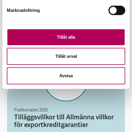
Publicerades
2025
Marknadsföring
Utökat riskskydd för
rättighetsinnehavare - faktablad
Filen är ett PDF-dokument
Tillåt alla
Utökat riskskydd för rättig
Öppna dokumentet
Tillåt urval
Avvisa
Publicerades
2025
Tilläggsvillkor till Allmänna villkor
för exportkreditgarantier