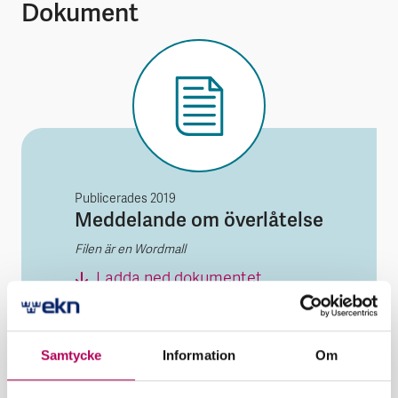
Dokument
Publicerades
2019
Meddelande om överlåtelse
Filen är en Wordmall
Meddelande om öve
Ladda ned dokumentet
Dokument du behöver för att ansöka
Samtycke
Information
Om
om utökat riskskydd för
rättighetsinnehavare