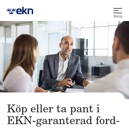
Öppna
Meny
Köp eller ta pant i
EKN-garan­terad ford­