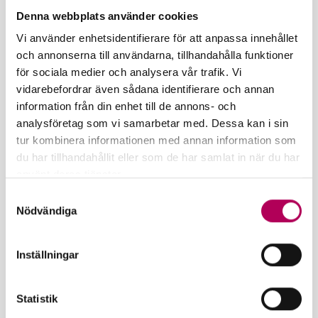
De här dokumenten hittar du också på sidorna för
Denna webbplats använder cookies
de garantier som berörs av det utökade
Vi använder enhetsidentifierare för att anpassa innehållet
riskskyddet.
och annonserna till användarna, tillhandahålla funktioner
för sociala medier och analysera vår trafik. Vi
vidarebefordrar även sådana identifierare och annan
Garanti för kund­fordringar
information från din enhet till de annons- och
analysföretag som vi samarbetar med. Dessa kan i sin
tur kombinera informationen med annan information som
Garanti för fordr.förlust för exportör
du har tillhandahållit eller som de har samlat in när du har
använt deras tjänster.
Garanti för tillv.- och fordr.förlust
Här kan du läsa mer om EKN:s behandling av
Samtyckesval
personuppgifter.
Nödvändiga
Inställningar
Statistik