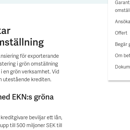
Garanti
omstäl
Ansök
tar
Offert
mställning
Begär 
nansiering för exporterande
Om bet
stering i grön omställning
Dokum
 i en grön verksamhet. Vid
en utestående krediten.
med EKN:s gröna
reditgivare beviljar ett lån,
pp till 500 miljoner SEK till