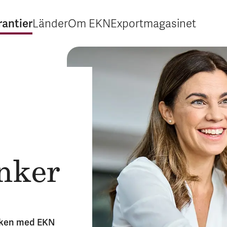
rantier
Länder
Om EKN
Exportmagasinet
Expandera Garantier
Expandera Länder
Expandera Om EKN
Expandera Export
anker
isken med EKN