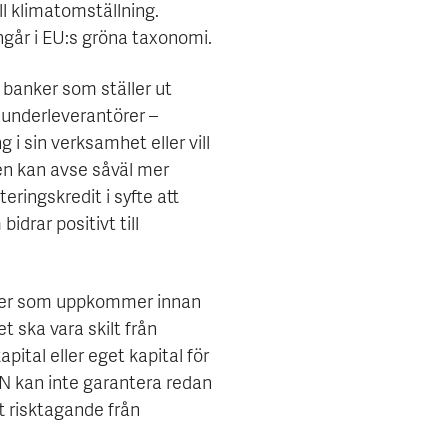
ll klimatomställning.
går i EU:s gröna taxonomi.
a banker som ställer ut
 underleverantörer –
 i sin verksamhet eller vill
en kan avse såväl mer
eringskredit i syfte att
drar positivt till
ader som uppkommer innan
t ska vara skilt från
pital eller eget kapital för
KN kan inte garantera redan
tt risktagande från