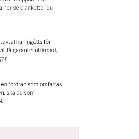
a ner de blanketter du
tavtal har ingåtts för
ill få garantin utfärdad,
gar.
t en fordran som omfattas
en, ska du som
N.