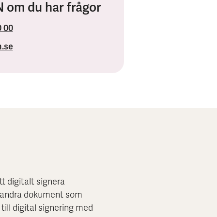
 om du har frågor
0 00
.se
t digitalt signera
er andra dokument som
ill digital signering med