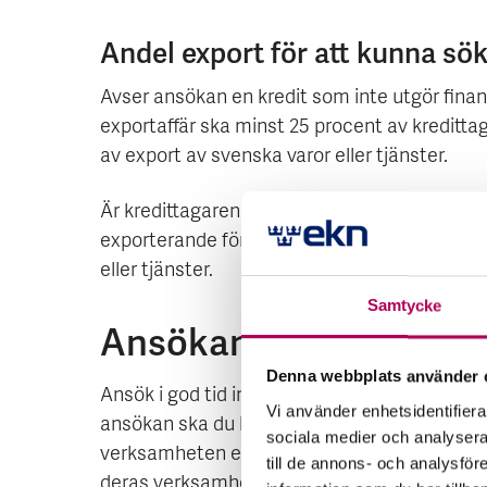
Andel export för att kunna sök
Avser ansökan en kredit som inte utgör finans
exportaffär ska minst 25 procent av kreditt
av export av svenska varor eller tjänster.
Är kredittagaren underleverantör ska minst 
exporterande företagets omsättning utgöras
eller tjänster.
Samtycke
Ansökan
Denna webbplats använder 
Ansök i god tid innan krediten ställs ut, sena
Vi använder enhetsidentifierar
ansökan ska du bifoga ett tilläggsblad från e
sociala medier och analysera 
verksamheten eller affären beskrivs. Export
till de annons- och analysfö
deras verksamhet eller investering förväntas 