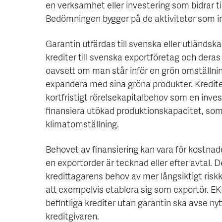
en verksamhet eller investering som bidrar ti
Bedömningen bygger på de aktiviteter som in
Garantin utfärdas till svenska eller utländsk
krediter till svenska exportföretag och deras
oavsett om man står inför en grön omställning
expandera med sina gröna produkter. Kredit
kortfristigt rörelsekapitalbehov som en invest
finansiera utökad produktionskapacitet, som bi
klimatomställning.
Behovet av finansiering kan vara för kostn
en exportorder är tecknad eller efter avtal. De
kredittagarens behov av mer långsiktigt riskka
att exempelvis etablera sig som exportör. E
befintliga krediter utan garantin ska avse ny
kreditgivaren.