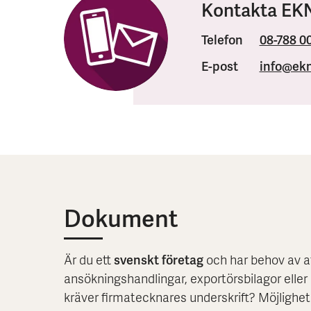
Kontakta EKN
Telefon
08-788 0
E-post
info
@ekn
Dokument
svenskt företag
Är du ett
och har behov av at
ansökningshandlingar, exportörsbilagor ell
kräver firmatecknares underskrift? Möjlighet t