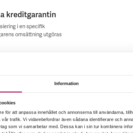
a kreditgarantin
iering i en specifik
agarens omsättning utgöras
25 procent av det
 av export av svenska varor
Information
cookies
st samma dag. Till din
e för att anpassa innehållet och annonserna till användarna, tillh
xportör/underleverantör, där
vår trafik. Vi vidarebefordrar även sådana identifierare och anna
ören ska även ange hur
retag som vi samarbetar med. Dessa kan i sin tur kombinera in
bidra till klimatomställning