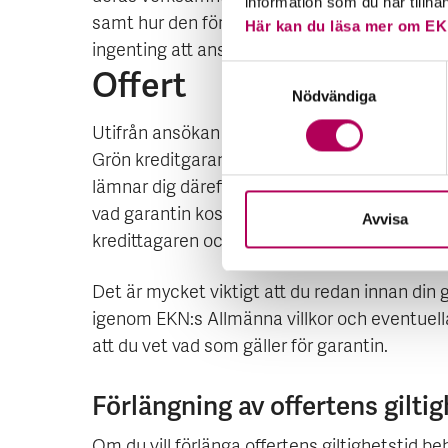
information som du har tillha
samt hur den förhåller sig till EU-taxonomins 
Här kan du läsa mer om EK
ingenting att ansöka om en offert.
Offert
Samtyckesval
Nödvändiga
Utifrån ansökan och tilläggsblad tar EKN ställn
Grön kreditgaranti är uppfyllda samt om ris
lämnar dig därefter en offert. I offerten fram
vad garantin kostar. EKN bestämmer premien
Avvisa
kredittagaren och ska spegla marknadspris.
Det är mycket viktigt att du redan innan din g
igenom EKN:s Allmänna villkor och eventuella t
att du vet vad som gäller för garantin.
Förlängning av offertens giltig
Om du vill förlänga offertens giltighetstid b