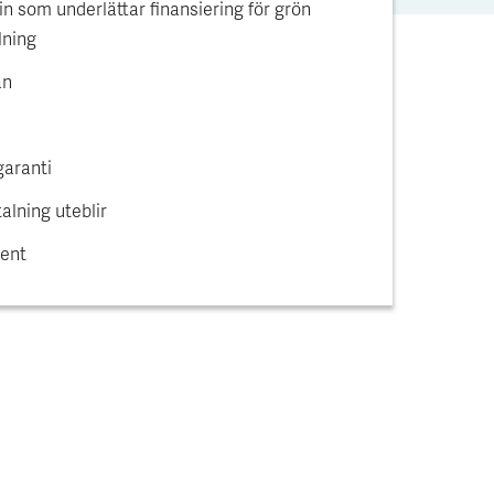
n som underlättar finansiering för grön
lning
an
garanti
alning uteblir
ent