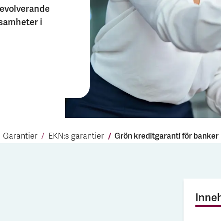
 revolverande
ksamheter i
Grön kredit­garanti för banker
Garantier
EKN:s garantier
Inneh