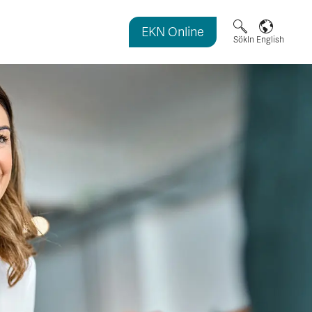
EKN Online
magasinet
Sök
In English