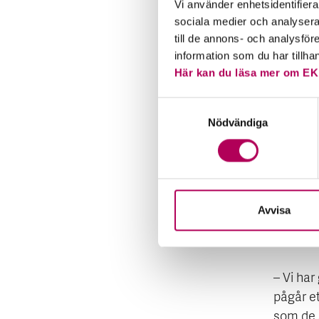
Vi använder enhetsidentifierar
de 20 st
sociala medier och analysera 
känna a
till de annons- och analysfö
information som du har tillha
– Vi jo
Här kan du läsa mer om EK
marknad
Samtyckesval
säljer 
Nödvändiga
delikate
Sydkorea
På Nyåke
peppark
Avvisa
inom 1 t
Västerb
– Vi har 
pågår et
som de s