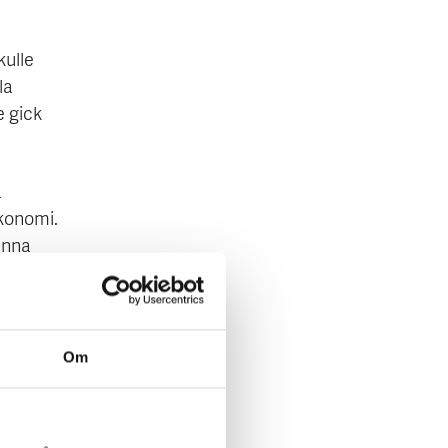
kulle
la
e gick
a
ekonomi.
unna
amma, så
Om
äljare i