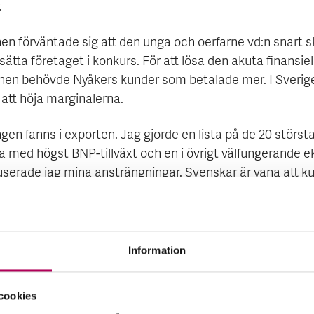
.
en förväntade sig att den unga och oerfarne vd:n snart s
sätta företaget i konkurs. För att lösa den akuta finansiel
onen behövde Nyåkers kunder som betalade mer. I Sverig
 att höja marginalerna.
gen fanns i exporten. Jag gjorde en lista på de 20 störst
a med högst BNP-tillväxt och en i övrigt välfungerande 
userade jag mina ansträngningar. Svenskar är vana att k
ellan massa olika pepparkakor men utomlands är vi ens
vi ta mer betalt, säger Christoffer Sai Öberg.
orten betalar lånen
Information
cklarna till lönsam export har legat i att våga testa nya
cookies
r. Christoffers plan för att satsa på att kontakta återförs