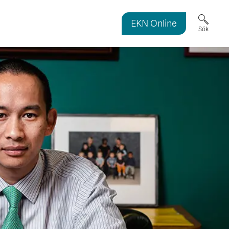
EKN Online
ortmagasinet
Sök