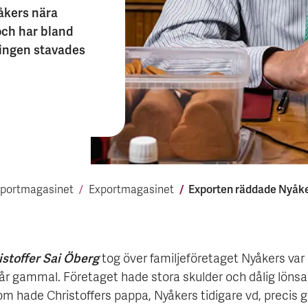
åkers nära
och har bland
ningen stavades
Exporten räddade Nyåk
portmagasinet
Export­magasinet
istoffer Sai Öberg
tog över familjeföretaget Nyåkers var
4 år gammal. Företaget hade stora skulder och dålig löns
m hade Christoffers pappa, Nyåkers tidigare vd, precis g