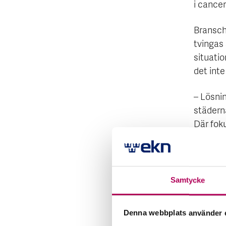
i cancer
Bransch
tvingas 
situati
det inte
– Lösnin
städern
Där fok
välja m
där kan 
Exp
Samtycke
En av ny
Denna webbplats använder 
marknade