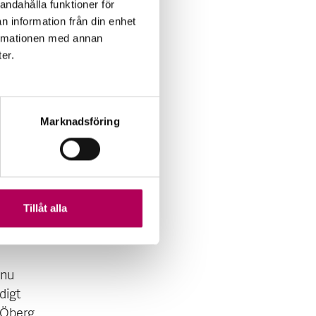
andahålla funktioner för
e man
n information från din enhet
formationen med annan
ter.
. I dag
Marknadsföring
sk
 Japan
Tillåt alla
 nu
digt
 Öberg.