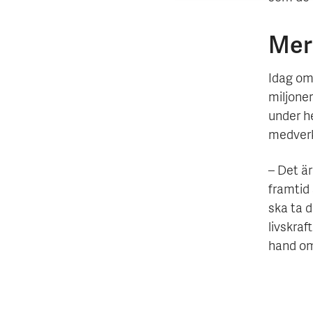
Mer
Idag oms
miljoner
under h
medverk
– Det ä
framtid 
ska ta d
livskraf
hand om