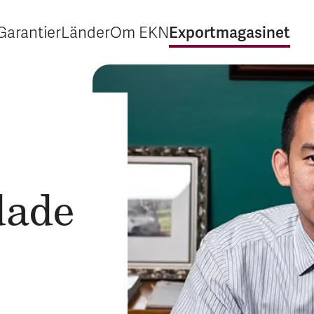
Exportmagasinet
Garantier
Länder
Om EKN
Expandera Garantier
Expandera Länder
Expandera Om EKN
Expandera Exp
dade