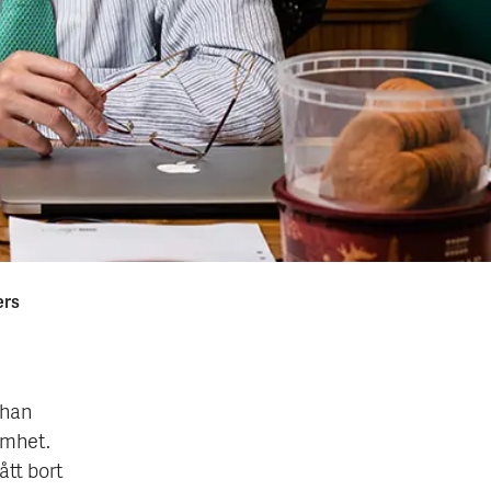
ers
 han
amhet.
ått bort