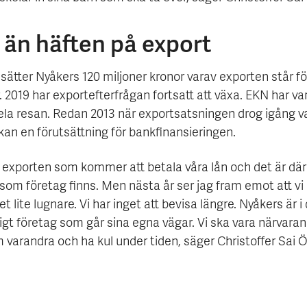
 än häften på export
ätter Nyåkers 120 miljoner kronor varav exporten står fö
. 2019 har exportefterfrågan fortsatt att växa. EKN har va
ela resan. Redan 2013 när exportsatsningen drog igång v
an en förutsättning för bankfinansieringen.
r exporten som kommer att betala våra lån och det är där
som företag finns. Men nästa år ser jag fram emot att vi 
et lite lugnare. Vi har inget att bevisa längre. Nyåkers är i
tigt företag som går sina egna vägar. Vi ska vara närvaran
 varandra och ha kul under tiden, säger Christoffer Sai 