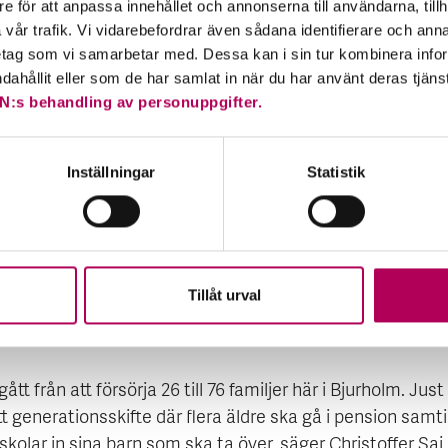
e för att anpassa innehållet och annonserna till användarna, tillh
äder han initialt identifierat har fallit ut väl. 2015 börjad
vår trafik. Vi vidarebefordrar även sådana identifierare och anna
v vändningen och att företaget skulle överleva.
retag som vi samarbetar med. Dessa kan i sin tur kombinera in
ndahållit eller som de har samlat in när du har använt deras tjäns
bbar hårt med att förlänga pepparkakornas säsong. På nya
N:s behandling av personuppgifter.
er lanserar vi ofta Nyåkers under segmentet delikatesser
vi våra pepparkakor bland annat som hälsochips i USA,
Inställningar
Statistik
sser i Djibouti och som en lyxvariant av en Ikea-produkt i
, säger Christoffer Sai Öberg.
rs är det en kort sträcka från beslut till produktion. En a
akor med smak av grönt te kan tas fram och skickas till
Tillåt urval
ill 2 veckor. All produktion sker i den lilla orten Bjurholm i
otten.
gått från att försörja 26 till 76 familjer här i Bjurholm. Just
t generationsskifte där flera äldre ska gå i pension samti
kolar in sina barn som ska ta över, säger Christoffer Sai