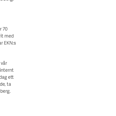
r 70
rit med
ar EKN:s
 vår
internt
 dag ett
de, ta
Öberg.