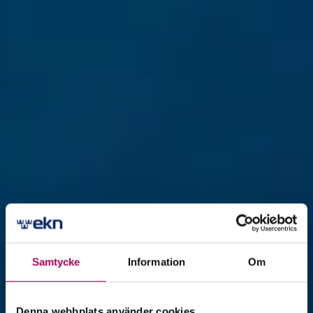
Samtycke
Information
Om
Export­magasinet
Denna webbplats använder cookies