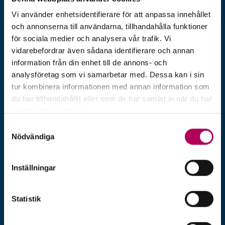
I Exportmagasinet publicerar EKN
artiklar om export, finansiering och
Vi använder enhetsidentifierare för att anpassa innehållet
och annonserna till användarna, tillhandahålla funktioner
företagande. Vi vill inspirera och ge tips
för sociala medier och analysera vår trafik. Vi
till företag och banker som har
vidarebefordrar även sådana identifierare och annan
information från din enhet till de annons- och
exportaffärer eller just börjat sin resa ut
analysföretag som vi samarbetar med. Dessa kan i sin
i världen.
tur kombinera informationen med annan information som
du har tillhandahållit eller som de har samlat in när du har
använt deras tjänster.
Här kan du läsa mer om EKN:s behandling av
Samtyckesval
personuppgifter.
Nödvändiga
Inställningar
Statistik