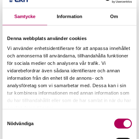
bankerna, som tvingas säga nej. För att hjälpa
bankerna att stötta unga tillväxtbolag har vi på
Samtycke
Information
Om
EKN tagit fram Exportsprånget, en speciell garanti
som täcker upp till 75 procent av kreditgivarens
risk. På så sätt kan bankerna säga ja till bolagen
Denna webbplats använder cookies
Carl-
krediter, så att de har råd att växa, säger
Vi använder enhetsidentifierare för att anpassa innehållet
Johan Karlsson
och annonserna till användarna, tillhandahålla funktioner
, affärsområdeschef SME och
för sociala medier och analysera vår trafik. Vi
Midcorp på EKN.
vidarebefordrar även sådana identifierare och annan
information från din enhet till de annons- och
Om bolagen, likt Innoscentia, har en produkt eller
analysföretag som vi samarbetar med. Dessa kan i sin
tjänst som bidrar till klimatomställningen finns
tur kombinera informationen med annan information som
ytterligare sätt som EKN kan hjälpa svenska
du har tillhandahållit eller som de har samlat in när du har
banker att stötta sina kunder.
använt deras tjänster.
Här kan du läsa mer om EKN:s behandling av
Samtyckesval
Dels finns den gröna exportkreditgarantin som
personuppgifter.
Nödvändiga
täcker upp till 100 procent av bankens risk vid
export av gröna produkter eller produkter som i