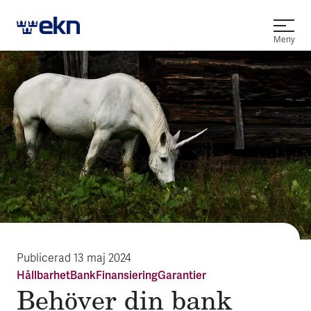
Öppna
Meny
Publicerad
13 maj 2024
Hållbarhet
Bank
Finansiering
Garantier
Behöver din bank