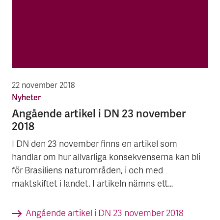
22 november 2018
Nyheter
An­gå­en­de ar­tik­el i DN 23 no­vem­ber
2018
I DN den 23 november finns en artikel som
handlar om hur allvarliga konsekvenserna kan bli
för Brasiliens naturområden, i och med
maktskiftet i landet. I artikeln nämns ett
pappersmassabruk, som köpt svensk utrustning
och där EKN medverkat i affären.
An­gå­en­de ar­tik­el i DN 23 no­vem­ber 2018