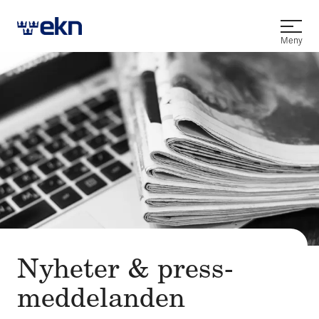
Öppna
Meny
Nyheter & press­
meddelanden