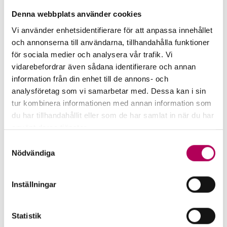
oron har påverkat den ekonomiska situationen i
Denna webbplats använder cookies
landet på ett mycket negativt sätt, säger André
Vi använder enhetsidentifierare för att anpassa innehållet
Lundvall, landriskanalytiker på EKN.
och annonserna till användarna, tillhandahålla funktioner
EKN ned­gra­der­ar Ni­ca­ra­gua
för sociala medier och analysera vår trafik. Vi
vidarebefordrar även sådana identifierare och annan
information från din enhet till de annons- och
analysföretag som vi samarbetar med. Dessa kan i sin
tur kombinera informationen med annan information som
du har tillhandahållit eller som de har samlat in när du har
använt deras tjänster.
Här kan du läsa mer om EKN:s behandling av
Samtyckesval
personuppgifter.
Nödvändiga
Inställningar
27 september 2018
Statistik
Pressmeddelanden