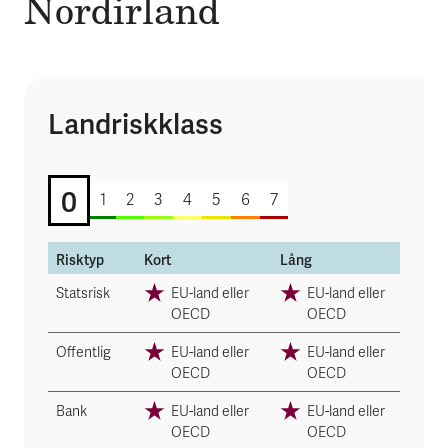
Nord­irland
Landriskklass
0 av 7
0
1
2
3
4
5
6
7
Risktyp
Kort
Lång
Statsrisk
EU-land eller
EU-land eller
OECD
OECD
Offentlig
EU-land eller
EU-land eller
OECD
OECD
Bank
EU-land eller
EU-land eller
OECD
OECD