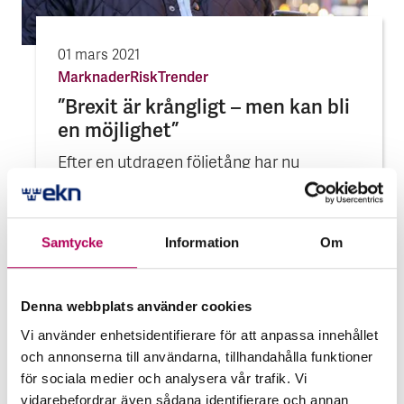
01 mars 2021
Marknader
Risk
Trender
”Brexit är krång­ligt – men kan bli
en möjlig­het”
Efter en utdragen följetång har nu
Storbritannien lämnat EU och ett nytt
handelsavtal finns på plats. EKN frågade
Christopher Wingård på
Samtycke
Information
Om
Kommerskollegium vad avtalet
egentligen innebär för svenska
”Brexit är krång­ligt – men kan bli en
Denna webbplats använder cookies
exportföretag – och hur man vänder
möjlig­het”
krångel till konkurrensfördel.
Vi använder enhetsidentifierare för att anpassa innehållet
och annonserna till användarna, tillhandahålla funktioner
för sociala medier och analysera vår trafik. Vi
vidarebefordrar även sådana identifierare och annan