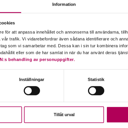
Information
cirka 25 länder världen över som har störst exponering a
cookies
iskutveckling och affärsflöde.
e för att anpassa innehållet och annonserna till användarna, tillh
vår trafik. Vi vidarebefordrar även sådana identifierare och anna
andriskanalys.
retag som vi samarbetar med. Dessa kan i sin tur kombinera in
ndahållit eller som de har samlat in när du har använt deras tjäns
N:s behandling av personuppgifter.
Inställningar
Statistik
Tillåt urval
xportera till Guinea