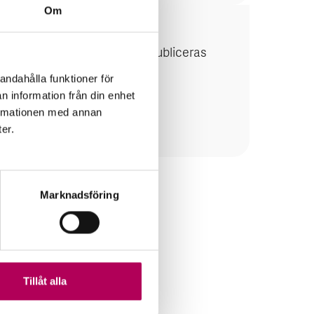
Om
v EKN-garantier. Därutöver publiceras
andahålla funktioner för
n information från din enhet
formationen med annan
ter.
Marknadsföring
Tillåt alla