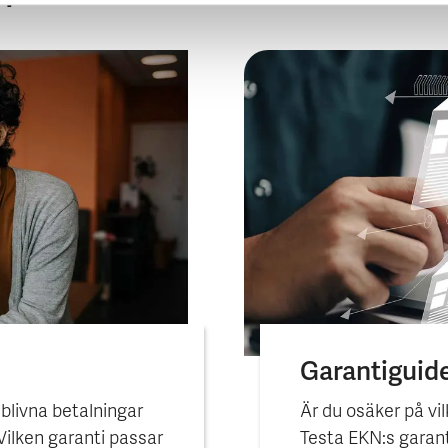
Garantiguid
eblivna betalningar
Är du osäker på vil
 Vilken garanti passar
Testa EKN:s garant