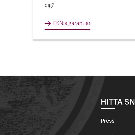
dig?
EKN:s garantier
HITTA S
Press