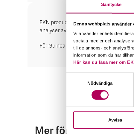
Samtycke
EKN producerar landriskanalyser för de 
Denna webbplats använder 
analyser av andra länder, beroende på r
Vi använder enhetsidentifierar
sociala medier och analysera 
För Guinea finns för närvarande ingen l
till de annons- och analysfö
information som du har tillha
Här kan du läsa mer om EK
Samtyckesval
Nödvändiga
Avvisa
Mer för dig som vill e