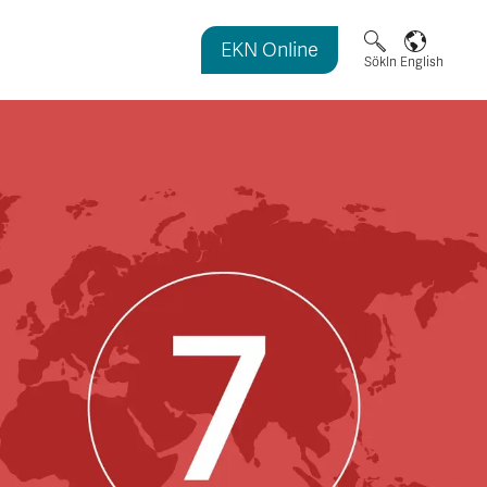
EKN Online
magasinet
Sök
In English