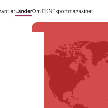
Länder
rantier
Om EKN
Exportmagasinet
Expandera Garantier
Expandera Länder
Expandera Om EKN
Expandera Export