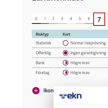
7
0
1
2
3
4
5
6
Risktyp
Kort
Statsrisk
Normal riskprövning
Offentlig
Ingen garantigivning
Bank
Högre krav
Företag
Högre krav
Ikonerna anger EKN:s risk