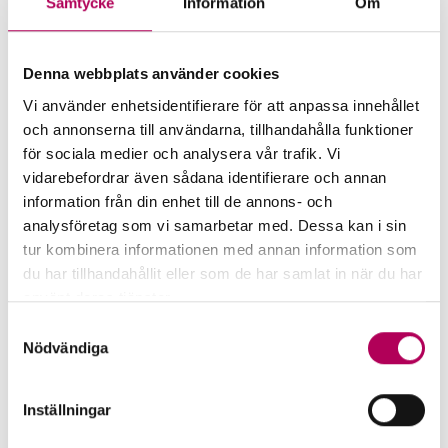
Samtycke
Information
Om
Guinea
Denna webbplats använder cookies
Vi använder enhetsidentifierare för att anpassa innehållet
och annonserna till användarna, tillhandahålla funktioner
för sociala medier och analysera vår trafik. Vi
vidarebefordrar även sådana identifierare och annan
information från din enhet till de annons- och
analysföretag som vi samarbetar med. Dessa kan i sin
tur kombinera informationen med annan information som
du har tillhandahållit eller som de har samlat in när du har
använt deras tjänster.
Här kan du läsa mer om EKN:s behandling av
Samtyckesval
personuppgifter.
Nödvändiga
EKN's guarantees
Inställningar
EKN's guarantees reduce the risk of