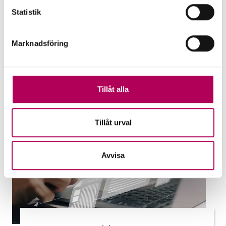
payment defaults and help banks support
Statistik
businesses. Which guarantee suits your
needs?
Marknadsföring
EKN's guarantees
Tillåt alla
Tillåt urval
Avvisa