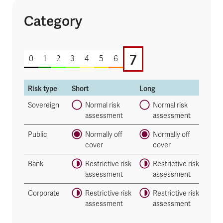
Category
7 of 7
7
0
1
2
3
4
5
6
Risk type
Short
Long
Sovereign
Normal risk
Normal risk
assessment
assessment
Public
Normally off
Normally off
cover
cover
Bank
Restrictive risk
Restrictive risk
assessment
assessment
Corporate
Restrictive risk
Restrictive risk
assessment
assessment