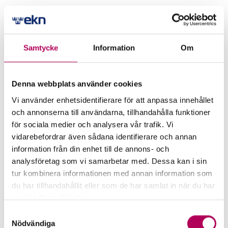
Do you want to know more about Swedish and
international organizations and export credit
institutions in other countries? Here you will
Samtycke
Information
Om
find links to a selection.
Denna webbplats använder cookies
Swedish organisations
Vi använder enhetsidentifierare för att anpassa innehållet
och annonserna till användarna, tillhandahålla funktioner
Export credit institutions in other
för sociala medier och analysera vår trafik. Vi
countries
vidarebefordrar även sådana identifierare och annan
International organisations
information från din enhet till de annons- och
analysföretag som vi samarbetar med. Dessa kan i sin
tur kombinera informationen med annan information som
du har tillhandahållit eller som de har samlat in när du har
använt deras tjänster.
Här kan du läsa mer om EKN:s behandling av
Page last updated
17 March 2026
Samtyckesval
personuppgifter.
Nödvändiga