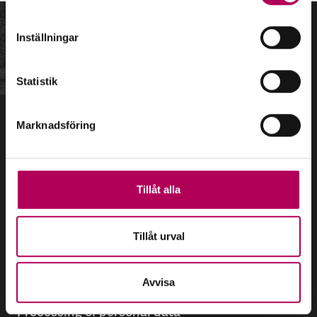
Inställningar
Statistik
DIRECT LINKS
Marknadsföring
Career
Tillåt alla
Sustainability
Press
Tillåt urval
Whistleblowing
Avvisa
Processing of personal data