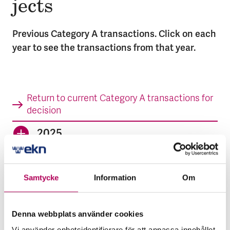
jects
Previous Category A transactions. Click on each
year to see the transactions from that year.
Return to current Category A transactions for
decision
2025
2024
2023
Samtycke
Information
Om
2022
Denna webbplats använder cookies
2021
Vi använder enhetsidentifierare för att anpassa innehållet