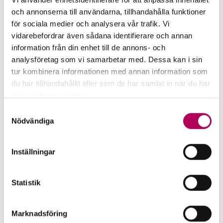
och annonserna till användarna, tillhandahålla funktioner
2020
för sociala medier och analysera vår trafik. Vi
vidarebefordrar även sådana identifierare och annan
2019
information från din enhet till de annons- och
analysföretag som vi samarbetar med. Dessa kan i sin
2018
tur kombinera informationen med annan information som
2017
du har tillhandahållit eller som de har samlat in när du har
använt deras tjänster.
2016
Här kan du läsa mer om EKN:s behandling av
Samtyckesval
personuppgifter.
Nödvändiga
2015
2014
Inställningar
2013
Statistik
Marknadsföring