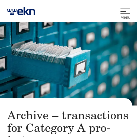
Open
Menu
Archive – transac­tions
for Cate­gory A pro­