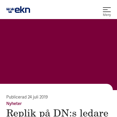
Öppna
Meny
Publicerad
24 juli 2019
Nyheter
Re­plik på DN:s le­da­re