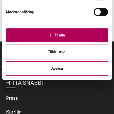
marknader, i stora affärer och för långa krediter.
Marknadsföring
Anna-Karin Jatko
, generaldirektör EKN
Tillåt alla
Tillåt urval
Avvisa
HITTA SNABBT
Press
Karriär