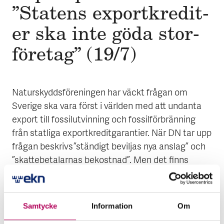
”Stat­ens ex­port­kre­dit­
er ska inte göda stor­
företag” (19/7)
Naturskyddsföreningen har väckt frågan om
Sverige ska vara först i världen med att undanta
export till fossilutvinning och fossilförbränning
från statliga exportkreditgarantier. När DN tar upp
frågan beskrivs ”ständigt beviljas nya anslag” och
”skattebetalarnas bekostnad”. Men det finns
varken anslag eller kostnader för skattebetalarna i
EKN:s verksamhet och har inte funnits sedan
starten 1933. Verksamheten finansieras med de
Samtycke
Information
Om
riskavspeglande premier som förtagen betalar för