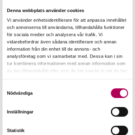
att säkra risken för utebliven betalning. Låt en
viktig diskussion utgå från korrekt fakta.
Denna webbplats använder cookies
Vi använder enhetsidentifierare för att anpassa innehållet
EKN garanterar årligen betalningsrisken i cirka två
och annonserna till användarna, tillhandahålla funktioner
tusen affärer, varav en tredjedel för små och
för sociala medier och analysera vår trafik. Vi
medelstora företag. De stora företagen gör stora
vidarebefordrar även sådana identifierare och annan
information från din enhet till de annons- och
affärer, mindre företag gör mindre affärer. Därför
analysföretag som vi samarbetar med. Dessa kan i sin
är de garanterade beloppen för de stora företagen
tur kombinera informationen med annan information som
dominerande.
du har tillhandahållit eller som de har samlat in när du har
använt deras tjänster.
DN skriver om subventionerade kredittjänster
Här kan du läsa mer om EKN:s behandling av
Samtyckesval
som annars funnits att tillgå på marknaden. Men
personuppgifter.
Nödvändiga
EKN är ett marknadskomplement och behovet har
varit stort sedan finanskrisen. De mindre
Inställningar
företagen saknar ofta kreditutrymme och då är
möjligheten att försäkra fordran avgörande. De
större företagen behöver försäkringen på vissa
Statistik