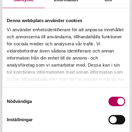
kombination för den nya ledarrollen. Med sitt
starka engagemang och breda kunskap kommer
han bidra mycket till EKN:s fortsatta strategiska
Denna webbplats använder cookies
satsning på små och medelstora företag, säger
Vi använder enhetsidentifierare för att anpassa innehållet
Carl-Johan Karlsson
, affärsområdeschef SME och
och annonserna till användarna, tillhandahålla funktioner
Midcorp på EKN.
för sociala medier och analysera vår trafik. Vi
vidarebefordrar även sådana identifierare och annan
Tomas Fransson har arbetat på EKN sedan 2008 i
information från din enhet till de annons- och
roller som senior underwriter, senior
analysföretag som vi samarbetar med. Dessa kan i sin
kreditanalytiker samt biträdande kundteamschef.
tur kombinera informationen med annan information som
du har tillhandahållit eller som de har samlat in när du har
Före EKN arbetade han flertalalet år inom den
använt deras tjänster.
privata kreditförsäkringsbranschen, bland annat
Här kan du läsa mer om EKN:s behandling av
Samtyckesval
för Atradius och Coface kreditförsäkring.
personuppgifter.
Nödvändiga
Affärsområdet SME och Midcorp går från ett
kundteam med en gruppchef till att i stället
Inställningar
omfatta två regionala kundteam och två