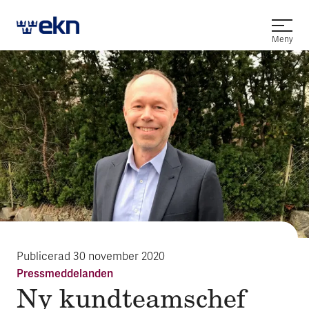
Öppna
Meny
Publicerad
30 november 2020
Pressmeddelanden
Ny kund­teams­chef