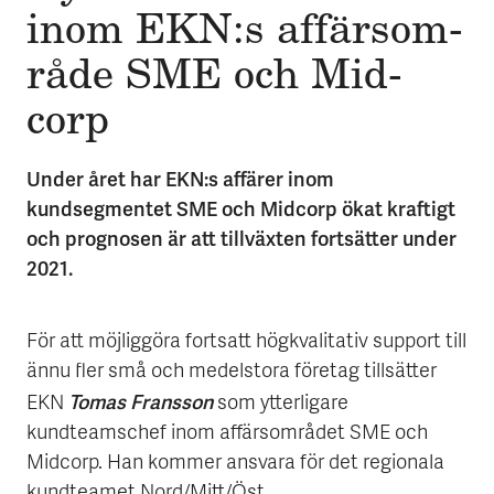
inom EKN:s affärs­om­
rå­de SME och Mid­
corp
Under året har EKN:s affärer inom
kundsegmentet SME och Midcorp ökat kraftigt
och prognosen är att tillväxten fortsätter under
2021.
För att möjliggöra fortsatt högkvalitativ support till
ännu fler små och medelstora företag tillsätter
Tomas Fransson
EKN
som ytterligare
kundteamschef inom affärsområdet SME och
Midcorp. Han kommer ansvara för det regionala
kundteamet Nord/Mitt/Öst