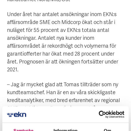
Under året har antalet ansökningar inom EKN:s
affärsområde SME och Midcorp ökat och står i
nuläget för 55 procent av EKN:s totala antal
ansökningar. Antalet nya kunder inom
affärsområdet är rekordhögt och volymerna för
garantiofferter har ökat med 28 procent under
året. Prognosen är att ökningen fortsätter under
2021.
– Jag är mycket glad att Tomas tillträder som ny
kundteamschef. Han är en av våra skickligaste
kreditanalytiker, med bred erfarenhet av regional
SME och Midcorp-finansiering samt lång
erfarenhet från den privata
kreditförsäkringsmarknaden - en perfekt
Samtycke
Information
Om