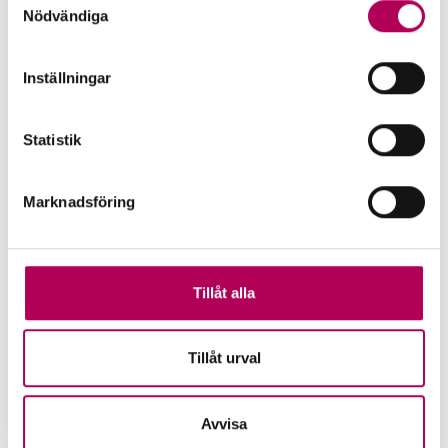
personuppgifter.
Nödvändiga
Inställningar
Statistik
Malin Alm Gerentz
Marknadsföring
Pressansvarig kommunikatör
Telefon
Tillåt alla
08-788 01 66
E-post
Tillåt urval
press
@ekn.se
Avvisa