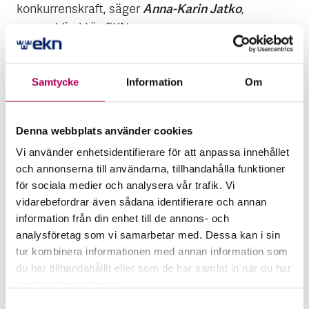
Anna-Karin Jatko
konkurrenskraft, säger
,
generaldirektör, EKN.
Lena Bertilsson kommer närmast från Swedbank
där hon var Head of ESG Finance & Advisory och
Samtycke
Information
Om
dessförinnan Global Head of Industrials & TMT för
Large Corporates & Institutions. Hon har tidigare
Denna webbplats använder cookies
arbetat på SEK, RBS, ABN Amro och
Vi använder enhetsidentifierare för att anpassa innehållet
Handelsbanken i olika roller.
och annonserna till användarna, tillhandahålla funktioner
för sociala medier och analysera vår trafik. Vi
– Jag ser verkligen fram emot att få medverka till
vidarebefordrar även sådana identifierare och annan
det viktiga uppdraget för svensk export och
information från din enhet till de annons- och
fortsätta stärka konkurrenskraften för svenskt
analysföretag som vi samarbetar med. Dessa kan i sin
näringsliv i den gröna omställningen, säger Lena
tur kombinera informationen med annan information som
Bertilsson.
du har tillhandahållit eller som de har samlat in när du har
använt deras tjänster.
Lena Bertilsson tillträder 15 september.
Här kan du läsa mer om EKN:s behandling av
Samtyckesval