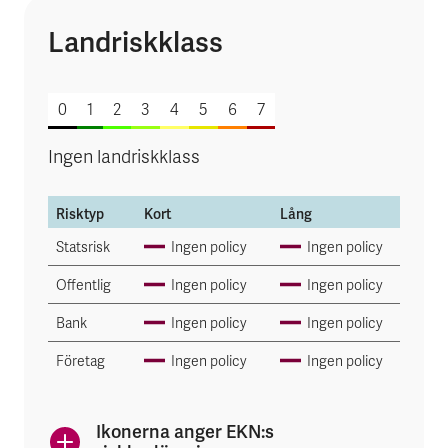
Landriskklass
av 7
0
1
2
3
4
5
6
7
Ingen landriskklass
Risktyp
Kort
Lång
Statsrisk
Ingen policy
Ingen policy
Offentlig
Ingen policy
Ingen policy
Bank
Ingen policy
Ingen policy
Företag
Ingen policy
Ingen policy
Ikonerna anger EKN:s