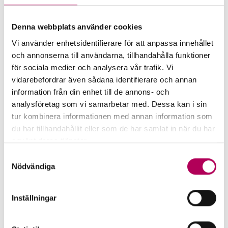
till Tonga
Denna webbplats använder cookies
Vi använder enhetsidentifierare för att anpassa innehållet
och annonserna till användarna, tillhandahålla funktioner
för sociala medier och analysera vår trafik. Vi
vidarebefordrar även sådana identifierare och annan
information från din enhet till de annons- och
analysföretag som vi samarbetar med. Dessa kan i sin
tur kombinera informationen med annan information som
du har tillhandahållit eller som de har samlat in när du har
använt deras tjänster.
Här kan du läsa mer om EKN:s behandling av
Samtyckesval
personuppgifter.
Nödvändiga
EKN:s garantier
EKN:s garantier minskar risken för
Inställningar
uteblivna betalningar och hjälper banker
att stötta företag. Vilken garanti passar