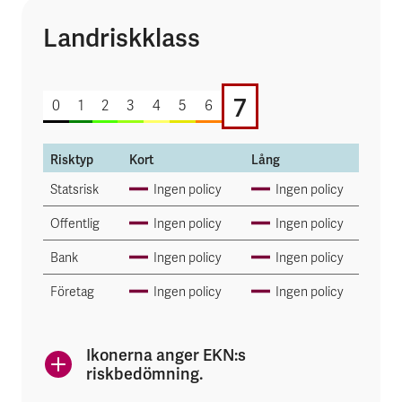
Landriskklass
7 av 7
7
0
1
2
3
4
5
6
Risktyp
Kort
Lång
Statsrisk
Ingen policy
Ingen policy
Offentlig
Ingen policy
Ingen policy
Bank
Ingen policy
Ingen policy
Företag
Ingen policy
Ingen policy
Ikonerna anger EKN:s
riskbedömning.