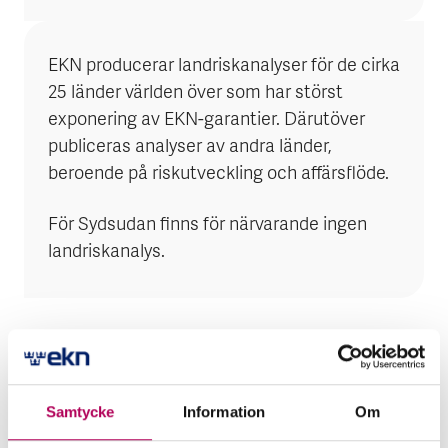
EKN producerar landriskanalyser för de cirka
25 länder världen över som har störst
exponering av EKN-garantier. Därutöver
publiceras analyser av andra länder,
beroende på riskutveckling och affärsflöde.
För Sydsudan finns för närvarande ingen
landriskanalys.
Mer för dig som vill exportera
Samtycke
Information
Om
till Sydsudan