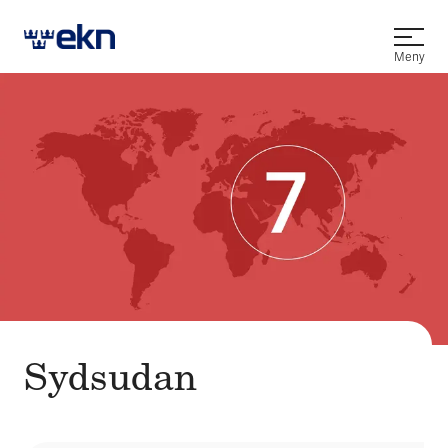
Öppna
Meny
Sydsudan