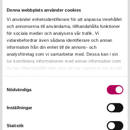
Denna webbplats använder cookies
Vi använder enhetsidentifierare för att anpassa innehållet
och annonserna till användarna, tillhandahålla funktioner
för sociala medier och analysera vår trafik. Vi
vidarebefordrar även sådana identifierare och annan
information från din enhet till de annons- och
analysföretag som vi samarbetar med. Dessa kan i sin
tur kombinera informationen med annan information som
du har tillhandahållit eller som de har samlat in när du har
använt deras tjänster.
Här kan du läsa mer om EKN:s behandling av
Samtyckesval
personuppgifter.
Nödvändiga
Garantiguiden
Är du osäker på vilken garanti som passar
Inställningar
just din affär? Testa EKN:s garantiguide.
Statistik
Garantiguiden