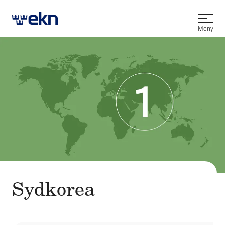
Öppna
Meny
Sydkorea