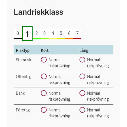
Landriskklass
1 av 7
1
0
2
3
4
5
6
7
Risktyp
Kort
Lång
Statsrisk
Normal
Normal
riskprövning
riskprövning
Offentlig
Normal
Normal
riskprövning
riskprövning
Bank
Normal
Normal
riskprövning
riskprövning
Företag
Normal
Normal
riskprövning
riskprövning