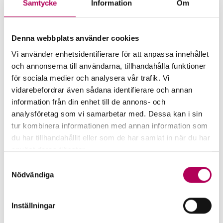
Samtycke
Information
Om
Mer för dig som vill exportera
till Sydkorea
Denna webbplats använder cookies
Vi använder enhetsidentifierare för att anpassa innehållet
och annonserna till användarna, tillhandahålla funktioner
för sociala medier och analysera vår trafik. Vi
vidarebefordrar även sådana identifierare och annan
information från din enhet till de annons- och
analysföretag som vi samarbetar med. Dessa kan i sin
tur kombinera informationen med annan information som
du har tillhandahållit eller som de har samlat in när du har
använt deras tjänster.
Här kan du läsa mer om EKN:s behandling av
Samtyckesval
personuppgifter.
Nödvändiga
EKN:s garantier
Inställningar
EKN:s garantier minskar risken för