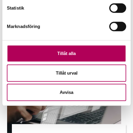
uteblivna betalningar och hjälper banker
Statistik
att stötta företag. Vilken garanti passar
dig?
Marknadsföring
EKN:s garantier
Tillåt alla
Tillåt urval
Avvisa