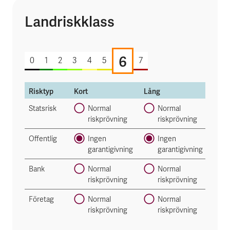
Landriskklass
6 av 7
6
0
1
2
3
4
5
7
Risktyp
Kort
Lång
Statsrisk
Normal
Normal
riskprövning
riskprövning
Offentlig
Ingen
Ingen
garantigivning
garantigivning
Bank
Normal
Normal
riskprövning
riskprövning
Företag
Normal
Normal
riskprövning
riskprövning