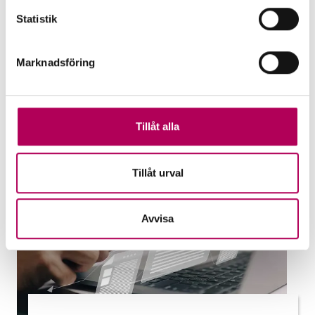
uteblivna betalningar och hjälper banker
Statistik
att stötta företag. Vilken garanti passar
dig?
Marknadsföring
EKN:s garantier
Tillåt alla
Tillåt urval
Avvisa