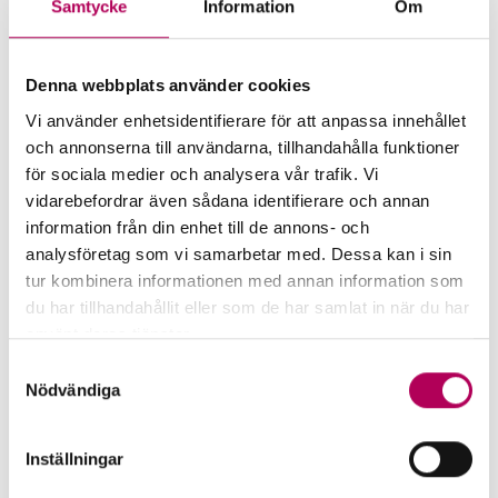
Samtycke
Information
Om
Mer för dig som vill exportera
till Nepal
Denna webbplats använder cookies
Vi använder enhetsidentifierare för att anpassa innehållet
och annonserna till användarna, tillhandahålla funktioner
för sociala medier och analysera vår trafik. Vi
vidarebefordrar även sådana identifierare och annan
information från din enhet till de annons- och
analysföretag som vi samarbetar med. Dessa kan i sin
tur kombinera informationen med annan information som
du har tillhandahållit eller som de har samlat in när du har
använt deras tjänster.
Här kan du läsa mer om EKN:s behandling av
Samtyckesval
personuppgifter.
Nödvändiga
EKN:s garantier
Inställningar
EKN:s garantier minskar risken för