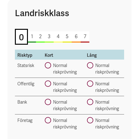
Landriskklass
0 av 7
0
1
2
3
4
5
6
7
Risktyp
Kort
Lång
Statsrisk
Normal
Normal
riskprövning
riskprövning
Offentlig
Normal
Normal
riskprövning
riskprövning
Bank
Normal
Normal
riskprövning
riskprövning
Företag
Normal
Normal
riskprövning
riskprövning