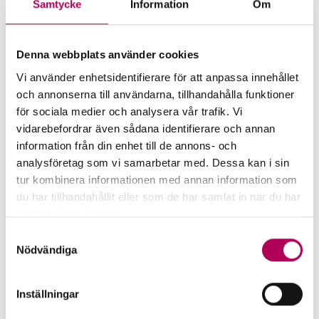
Samtycke
Information
Om
Mer för dig som vill exportera
till Monaco
Denna webbplats använder cookies
Vi använder enhetsidentifierare för att anpassa innehållet
och annonserna till användarna, tillhandahålla funktioner
för sociala medier och analysera vår trafik. Vi
vidarebefordrar även sådana identifierare och annan
information från din enhet till de annons- och
analysföretag som vi samarbetar med. Dessa kan i sin
tur kombinera informationen med annan information som
du har tillhandahållit eller som de har samlat in när du har
använt deras tjänster.
Här kan du läsa mer om EKN:s behandling av
Samtyckesval
personuppgifter.
Nödvändiga
EKN:s garantier
Inställningar
EKN:s garantier minskar risken för