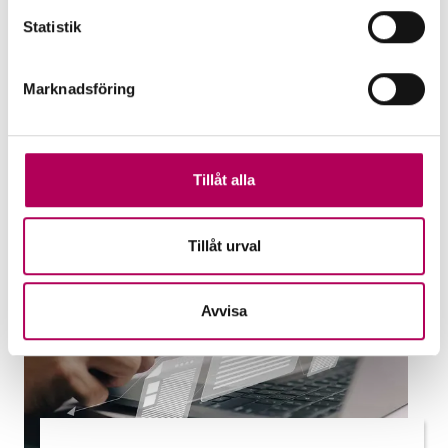
uteblivna betalningar och hjälper banker
Statistik
att stötta företag. Vilken garanti passar
dig?
Marknadsföring
EKN:s garantier
Tillåt alla
Tillåt urval
Avvisa