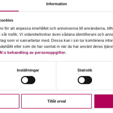
Information
cirka 25 länder världen över som har störst exponering a
cookies
iskutveckling och affärsflöde.
e för att anpassa innehållet och annonserna till användarna, tillh
vår trafik. Vi vidarebefordrar även sådana identifierare och anna
ngen landriskanalys.
retag som vi samarbetar med. Dessa kan i sin tur kombinera in
ndahållit eller som de har samlat in när du har använt deras tjäns
N:s behandling av personuppgifter.
Inställningar
Statistik
Tillåt urval
xportera till Liechtenstein