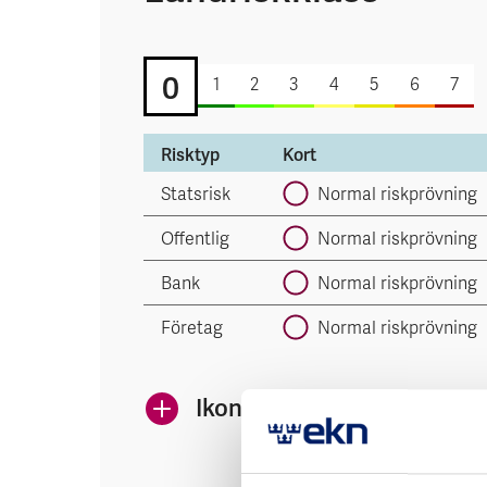
0
1
2
3
4
5
6
7
Risktyp
Kort
Statsrisk
Normal riskprövning
Offentlig
Normal riskprövning
Bank
Normal riskprövning
Företag
Normal riskprövning
Ikonerna anger EKN:s risk