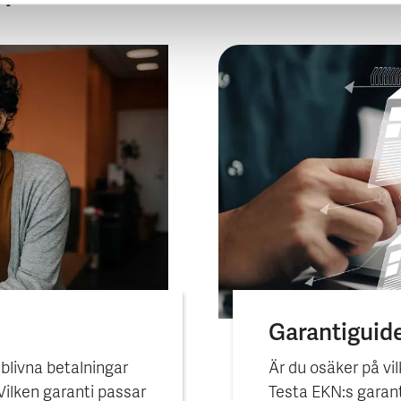
Garantiguid
eblivna betalningar
Är du osäker på vil
 Vilken garanti passar
Testa EKN:s garant