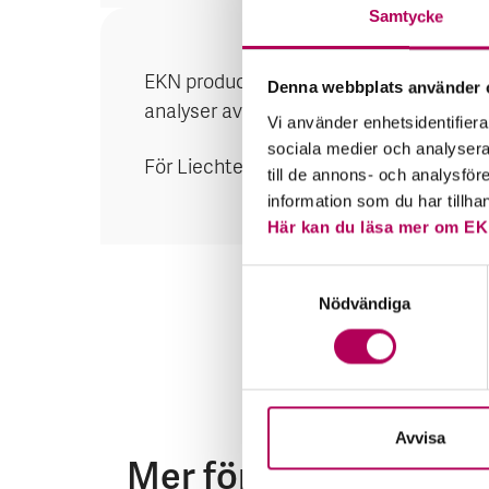
Samtycke
EKN producerar landriskanalyser för de 
Denna webbplats använder 
analyser av andra länder, beroende på r
Vi använder enhetsidentifierar
sociala medier och analysera 
För Liechtenstein finns för närvarande i
till de annons- och analysfö
information som du har tillha
Här kan du läsa mer om EK
Samtyckesval
Nödvändiga
Avvisa
Mer för dig som vill e