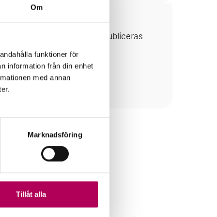
Om
v EKN-garantier. Därutöver publiceras
andahålla funktioner för
n information från din enhet
formationen med annan
ter.
Marknadsföring
Tillåt alla