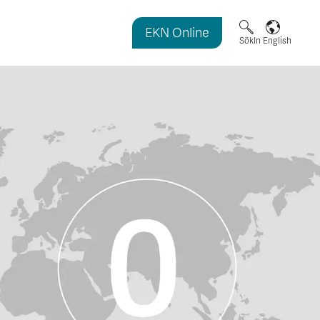
EKN Online
magasinet
Sök
In English