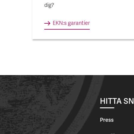
dig?
EKN:s garantier
HITTA S
Press