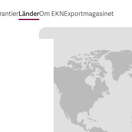
Länder
rantier
Om EKN
Exportmagasinet
Expandera Garantier
Expandera Länder
Expandera Om EKN
Expandera Export