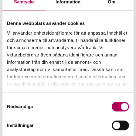
Samtycke
Information
Om
Mer för dig som vill exportera
till Libyen
Denna webbplats använder cookies
Vi använder enhetsidentifierare för att anpassa innehållet
och annonserna till användarna, tillhandahålla funktioner
för sociala medier och analysera vår trafik. Vi
vidarebefordrar även sådana identifierare och annan
information från din enhet till de annons- och
analysföretag som vi samarbetar med. Dessa kan i sin
tur kombinera informationen med annan information som
du har tillhandahållit eller som de har samlat in när du har
använt deras tjänster.
Här kan du läsa mer om EKN:s behandling av
Samtyckesval
personuppgifter.
Nödvändiga
EKN:s garantier
Inställningar
EKN:s garantier minskar risken för