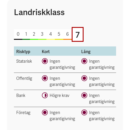
Landriskklass
7 av 7
7
0
1
2
3
4
5
6
Risktyp
Kort
Lång
Statsrisk
Ingen
Ingen
garantigivning
garantigivning
Offentlig
Ingen
Ingen
garantigivning
garantigivning
Bank
Högre krav
Ingen
garantigivning
Företag
Ingen
Ingen
garantigivning
garantigivning