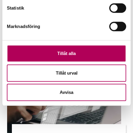
uteblivna betalningar och hjälper banker
Statistik
att stötta företag. Vilken garanti passar
dig?
Marknadsföring
EKN:s garantier
Tillåt alla
Tillåt urval
Avvisa