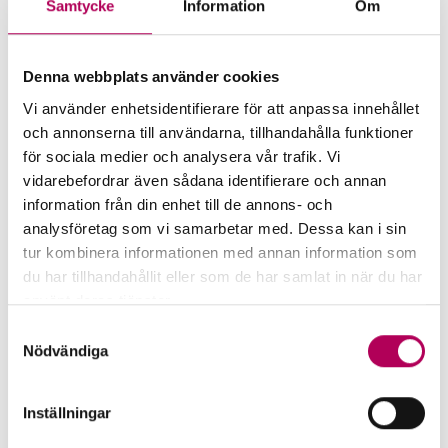
Samtycke
Information
Om
Mer för dig som vill exportera
till Lesotho
Denna webbplats använder cookies
Vi använder enhetsidentifierare för att anpassa innehållet
och annonserna till användarna, tillhandahålla funktioner
för sociala medier och analysera vår trafik. Vi
vidarebefordrar även sådana identifierare och annan
information från din enhet till de annons- och
analysföretag som vi samarbetar med. Dessa kan i sin
tur kombinera informationen med annan information som
du har tillhandahållit eller som de har samlat in när du har
använt deras tjänster.
Här kan du läsa mer om EKN:s behandling av
Samtyckesval
personuppgifter.
Nödvändiga
EKN:s garantier
Inställningar
EKN:s garantier minskar risken för