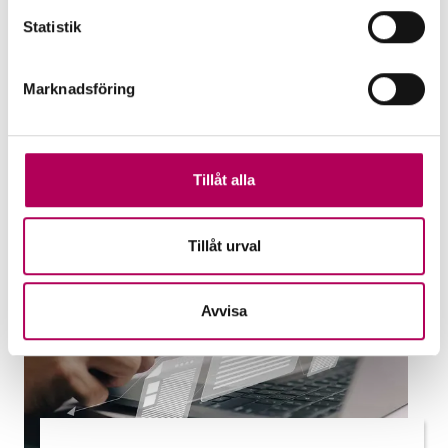
uteblivna betalningar och hjälper banker
Statistik
att stötta företag. Vilken garanti passar
dig?
Marknadsföring
EKN:s garantier
Tillåt alla
Tillåt urval
Avvisa