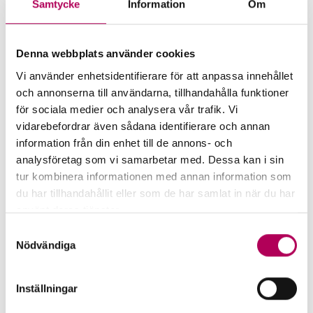
Samtycke
Information
Om
Mer för dig som vill exportera
till Island
Denna webbplats använder cookies
Vi använder enhetsidentifierare för att anpassa innehållet
och annonserna till användarna, tillhandahålla funktioner
för sociala medier och analysera vår trafik. Vi
vidarebefordrar även sådana identifierare och annan
information från din enhet till de annons- och
analysföretag som vi samarbetar med. Dessa kan i sin
tur kombinera informationen med annan information som
du har tillhandahållit eller som de har samlat in när du har
använt deras tjänster.
Här kan du läsa mer om EKN:s behandling av
Samtyckesval
personuppgifter.
Nödvändiga
EKN:s garantier
Inställningar
EKN:s garantier minskar risken för