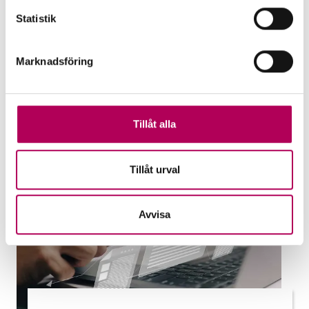
uteblivna betalningar och hjälper banker
Statistik
att stötta företag. Vilken garanti passar
dig?
Marknadsföring
EKN:s garantier
Tillåt alla
Tillåt urval
Avvisa