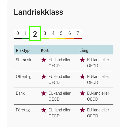
Landriskklass
2 av 7
2
0
1
3
4
5
6
7
Risktyp
Kort
Lång
Statsrisk
EU-land eller
EU-land eller
OECD
OECD
Offentlig
EU-land eller
EU-land eller
OECD
OECD
Bank
EU-land eller
EU-land eller
OECD
OECD
Företag
EU-land eller
EU-land eller
OECD
OECD