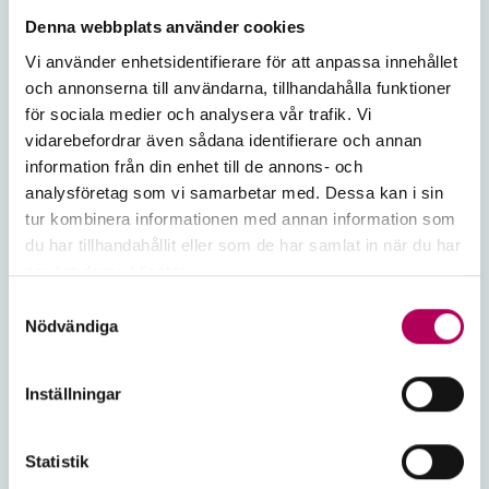
samarbeten. Här kan EKN:s garantier bidra till att
Denna webbplats använder cookies
svenska teknikföretag kan delta i de projekt som
Vi använder enhetsidentifierare för att anpassa innehållet
formar Europas framtida rymdförmåga.
och annonserna till användarna, tillhandahålla funktioner
för sociala medier och analysera vår trafik. Vi
vidarebefordrar även sådana identifierare och annan
information från din enhet till de annons- och
analysföretag som vi samarbetar med. Dessa kan i sin
tur kombinera informationen med annan information som
du har tillhandahållit eller som de har samlat in när du har
använt deras tjänster.
Här kan du läsa mer om EKN:s behandling av
Samtyckesval
personuppgifter.
Nödvändiga
Inställningar
Vi hjälper före­tag att få ja från
banken
Statistik
När EKN delar bankens risk får du större