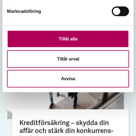
möjligheter till finansiering.
Marknadsföring
EKN för SME- & Midcorp-företag
Tillåt alla
Tillåt urval
Avvisa
Kreditförsäkring – skydda din
affär och stärk din konkurrens­