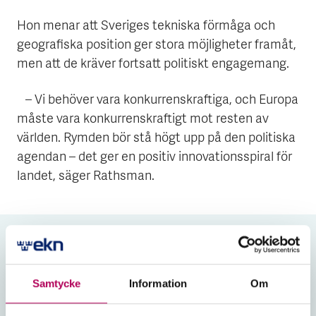
Hon menar att Sveriges tekniska förmåga och
geografiska position ger stora möjligheter framåt,
men att de kräver fortsatt politiskt engagemang.
– Vi behöver vara konkurrenskraftiga, och Europa
måste vara konkurrenskraftigt mot resten av
världen. Rymden bör stå högt upp på den politiska
agendan – det ger en positiv innovationsspiral för
landet, säger Rathsman.
När rymdsatsningar kräver
långsiktighet
Samtycke
Information
Om
I takt med att rymden får ökad strategisk
betydelse stärks också efterfrågan på stabila