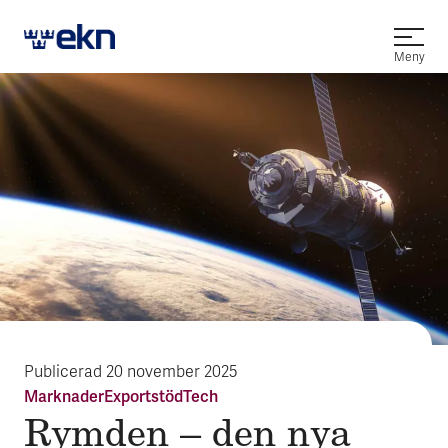
Öppna
Meny
Publicerad
20 november 2025
Marknader
Exportstöd
Tech
Rymden – den nya