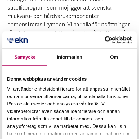
satellitprogram som möjliggör att svenska
mjukvaru- och hårdvarukomponenter
demonstreras i rymden. Vi har alla förutsättningar
för att lyckas med detta, säger Hanifeh Khayyeri.
Mer läsning för bättre
Samtycke
Information
Om
exportsatsningar
Denna webbplats använder cookies
Vi använder enhetsidentifierare för att anpassa innehållet
och annonserna till användarna, tillhandahålla funktioner
för sociala medier och analysera vår trafik. Vi
vidarebefordrar även sådana identifierare och annan
information från din enhet till de annons- och
analysföretag som vi samarbetar med. Dessa kan i sin
tur kombinera informationen med annan information som