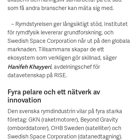
akademi och näringsliv samarbetar på ett sätt
som få andra branscher kan mäta sig med.
– Rymdstyrelsen ger långsiktigt stöd, Institutet
för rymdfysik levererar grundforskning, och
Swedish Space Corporation når ut på den globala
marknaden. Tillsammans skapar de ett
ekosystem som verkligen gör skillnad, säger
Hanifeh Khayyeri
, avdelningschef för
datavetenskap på RISE.
Fyra pelare och ett nätverk av
innovation
Den svenska rymdindustrin vilar på fyra starka
företag: GKN (raketmotorer), Beyond Gravity
(omborddatorer), OHB Sweden (satelliter) och
Swedish Space Corporation (datanedtagning).