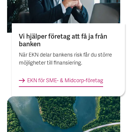
Vi hjälper före­tag att få ja från
banken
När EKN delar bankens risk får du större
möjligheter till finansiering.
EKN för SME- & Midcorp-företag