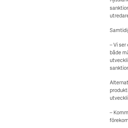
Ryssland
sanktio
utredar
Samtidig
– Vi ser
både mät
utveckl
sanktion
Alternat
produkti
utveckl
– Komme
förekom