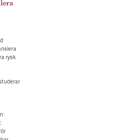
lera
a
ad
ansiera
ra rysk
studerar
ån
t
för