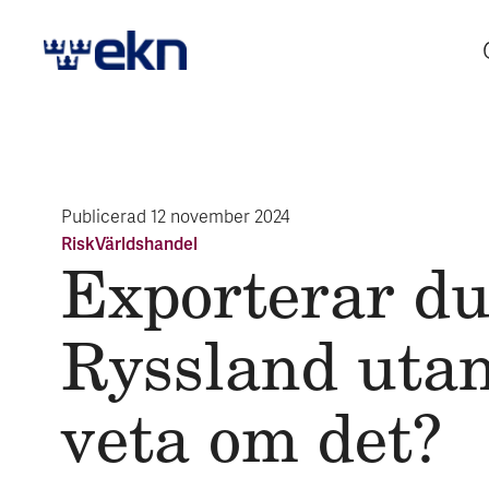
Publicerad
12 november 2024
Risk
Världshandel
Exporterar du 
Ryss­land utan
veta om det?