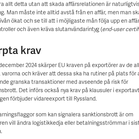
ra allt detta utan att skada affärsrelationen är naturligtvi
g. Man måste inte alltid avstå från en affär, men man sk
nivån ökat och se till att i möjligaste mån följa upp en affär
troller och även kräva slutanvändarintyg (
end-user certi
rpta krav
december 2024 skärper EU kraven på exportörer av de al
 varorna och kräver att dessa ska ha rutiner på plats för 
ande granska transaktioner med avseende på risk för
sbrott. Det införs också nya krav på klausuler i exportav
igen förbjuder vidareexport till Ryssland.
arningsflaggor som kan signalera sanktionsbrott är om
en vill ändra logistikkedja eller betalningsströmmar i sis
.