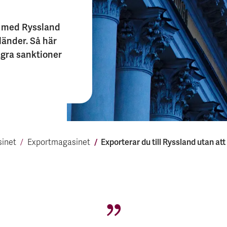
l med Ryssland
änder. Så här
några sanktioner
Exporterar du till Ryss­land utan at
inet
Export­magasinet