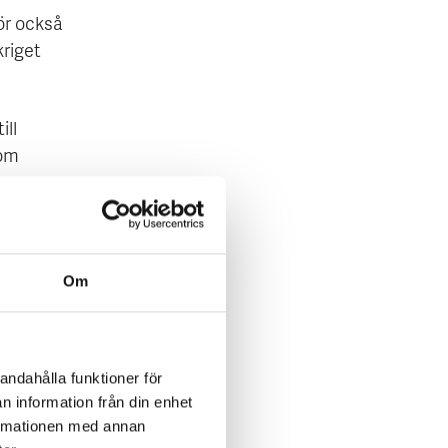
ör också
kriget
ill
 om
Om
a
re fokus
andahålla funktioner för
io
n information från din enhet
levnaden
formationen med annan