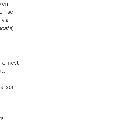
s en
a inse
 via
ficate
).
lra mest
att
tal som
ta