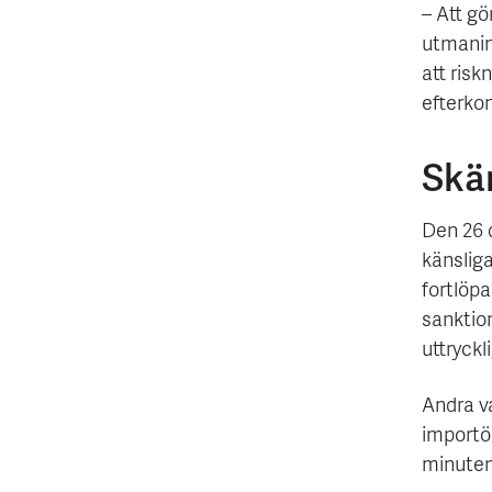
– Att gö
utmanin
att risk
efterkon
Skä
Den 26 
känsliga
fortlöp
sanktion
uttryckl
Andra v
importör
minuten