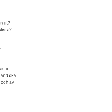
en ut?
lista?
l
visar
sland ska
 och av