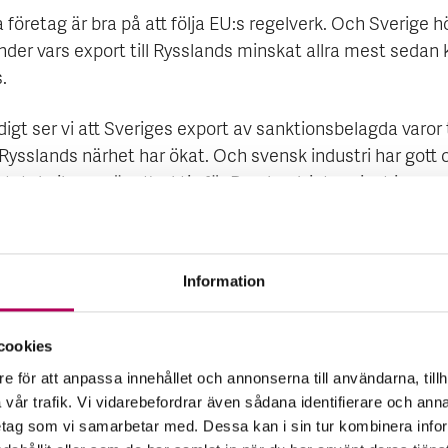
företag är bra på att följa EU:s regelverk. Och Sverige h
länder vars export till Rysslands minskat allra mest sedan 
.
igt ser vi att Sveriges export av sanktionsbelagda varor t
 Rysslands närhet har ökat. Och svensk industri har gott
tsteknik som är attraktiv för Ryssland, inte minst inom
ssektorn.
lag på gång
Information
e första sanktionspaketen främst fokuserade på att ök
cookies
rnas omfattning, har de senaste paketen haft ett tydliga
e för att anpassa innehållet och annonserna till användarna, tillh
e till att sanktionerna följs. I Sverige har regeringen gett n
vår trafik. Vi vidarebefordrar även sådana identifierare och anna
eter under ledning av Polisen i uppdrag att stärka efter
retag som vi samarbetar med. Dessa kan i sin tur kombinera in
tionsregelverken. En ny sanktionsbrottslag är på gång.