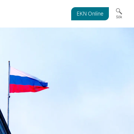
EKN Online
ortmagasinet
Sök