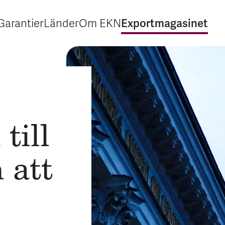
Exportmagasinet
Garantier
Länder
Om EKN
Expandera Garantier
Expandera Länder
Expandera Om EKN
Expandera Exp
till
 att