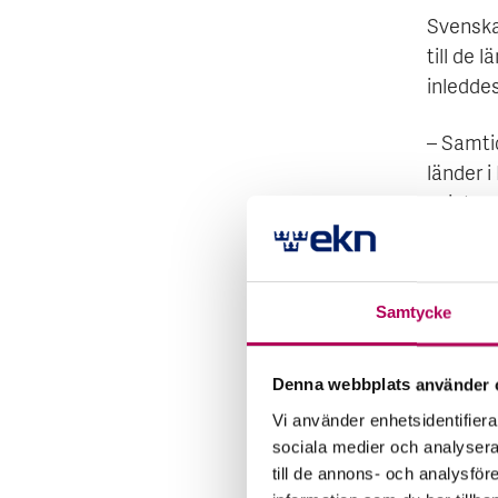
Svenska 
till de 
inleddes
– Samtid
länder i
spjutspe
försvar
Ny 
Samtycke
Medan d
Denna webbplats använder 
åtgärde
Vi använder enhetsidentifierar
på att s
sociala medier och analysera 
myndigh
till de annons- och analysfö
av sank