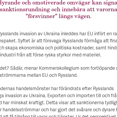
dyrande och omotiverade omvägar kan signa
sanktionsrundning och innebära att varorn
”försvinner” längs vägen.
ysslands invasion av Ukraina inleddes har EU infört en r
spaket. Syftet är att försvaga Rysslands förmåga att fin
och skapa ekonomiska och politiska kostnader, samt hind
industri från att förse ryska styrkor med materiel.
 det? Sådär, menar Kommerskollegium som fortlöpande 
strömmarna mellan EU och Ryssland.
ndernas handelsmönster har förändrats efter Rysslands
iga invasion av Ukraina. Exporten och importen till och fr
 har minskat kraftigt. Detta visar att sanktionerna tydlig
r handelsströmmar och har gjort det svårare och dyrare 