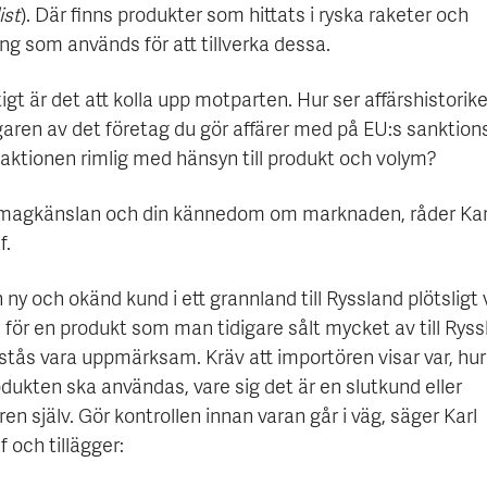
ist
). Där finns produkter som hittats i ryska raketer och
ng som används för att tillverka dessa.
tigt är det att kolla upp motparten. Hur ser affärshistorik
aren av det företag du gör affärer med på EU:s sanktions
saktionen rimlig med hänsyn till produkt och volym?
 magkänslan och din kännedom om marknaden, råder Kar
f.
ny och okänd kund i ett grannland till Ryssland plötsligt 
 för en produkt som man tidigare sålt mycket av till Rys
stås vara uppmärksam. Kräv att importören visar var, hur
dukten ska användas, vare sig det är en slutkund eller
en själv. Gör kontrollen innan varan går i väg, säger Karl
 och tillägger: