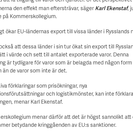
 att få tillgång till varor och tjänster. Ur det perspektivet
Karl Ekenstaf
nerna den effekt man eftersträvar, säger
, 
e på Kommerskollegium.
t ökar EU-ländernas export till vissa länder i Rysslands 
 också att dessa länder i sin tur ökat sin export till Ryssla
t i värde och sett till antalet exporterade varor. Denna
ing är tydligare för varor som är belagda med någon form
 än de varor som inte är det.
iva förklaringar som prisökningar, nya
onsförutsättningar och logistikmönster, kan inte förklar
ingen, menar Karl Ekenstaf.
rskollegium menar därför att det är högst sannolikt att
mer betydande kringgåenden av EU:s sanktioner.