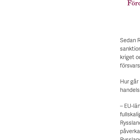
För
Sedan R
sanktion
kriget 
försvars
Hur går
handels
– EU-lä
fullskal
Ryssland
påverka