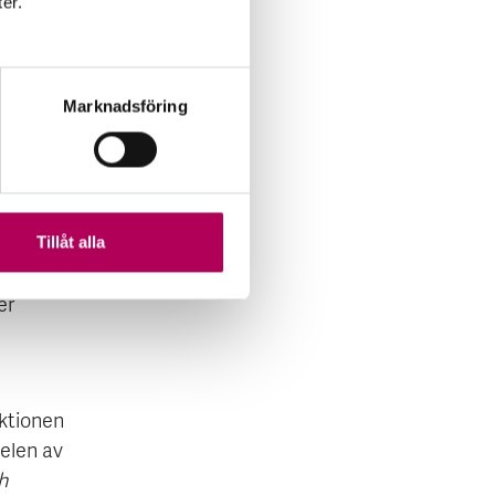
ter.
lag över
inska
 har
Marknadsföring
Tillåt alla
Ryssland
aror som
er
ektionen
delen av
h