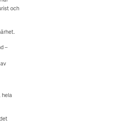
 har
jurist och
närhet.
nd –
 av
a hela
 det