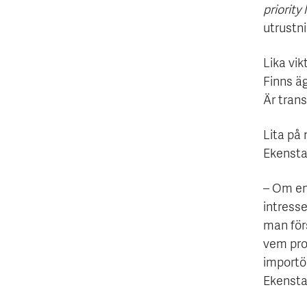
priority l
utrustni
Lika vik
Finns äg
Är tran
Lita på
Ekensta
– Om en 
intresse
man för
vem pro
importör
Ekenstaf