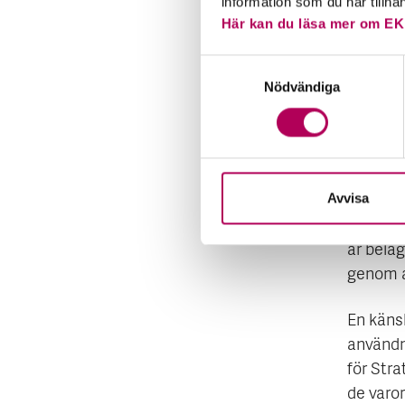
information som du har tillha
Här kan du läsa mer om EK
Stora e
hela vär
Samtyckesval
riskerna
Nödvändiga
större 
Så, vad 
produkt
Avvisa
produktk
och Bel
är belag
genom at
En käns
användni
för Stra
de varor