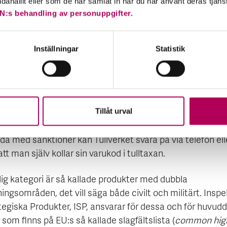
ndahållit eller som de har samlat in när du har använt deras tjäns
N:s behandling av personuppgifter.
xportföretag med lång erfarenhet av handel och dotterbo
lden har oftast kompetens och rutiner på plats för att m
 för ofrivilliga sanktionsöverträdelser. Mindre exportörer
Inställningar
Statistik
behov av råd och stöd, menar Karl Ekenstaf.
ska ett exportföretag tänka på? Först och främst – vilka
er och mottagarländer handlar det om. I dag är de flesta
Tillåt urval
ategorier belagda med sanktioner vad gäller export till 
arus, med undantag för livsmedel och mediciner. Vilka v
da med sanktioner kan Tullverket svara på via telefon ell
t man själv kollar sin varukod i tulltaxan.
lig kategori är så kallade produkter med dubbla
ngsområden, det vill säga både civilt och militärt. Insp
tegiska Produkter, ISP, ansvarar för dessa och för huvud
 som finns på EU:s så kallade slagfältslista (
common hig