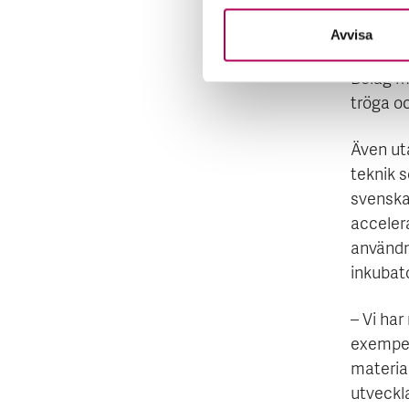
– Det är
applikat
Avvisa
ett stor
Bolag me
tröga o
Även ut
teknik s
svenska
acceler
användn
inkubat
– Vi har
exempelv
material
utveckl