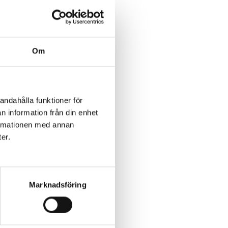
m väljs
knik
Om
obba
ch
 Sen
andahålla funktioner för
n information från din enhet
formationen med annan
ter.
ka sig
tt
Marknadsföring
arknad.
hnology.