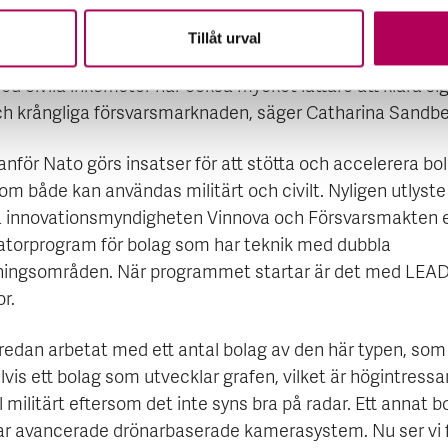
 alltså teknik som kan användas i både civila och militär
ioner. Civila teknologier utvecklas mycket snabbare, så d
Tillåt urval
t behov av att få in dem i försvarssektorn så fort som möjl
d civila inkomster har också mycket lättare att klara si
ch krångliga försvarsmarknaden, säger Catharina Sandbe
anför Nato görs insatser för att stötta och accelerera b
om både kan användas militärt och civilt. Nyligen utlyst
 innovationsmyndigheten Vinnova och Försvarsmakten e
atorprogram för bolag som har teknik med dubbla
ingsområden. När programmet startar är det med LEA
or.
 redan arbetat med ett antal bolag av den här typen, som
is ett bolag som utvecklar grafen, vilket är högintressa
 militärt eftersom det inte syns bra på radar. Ett annat b
ar avancerade drönarbaserade kamerasystem. Nu ser vi