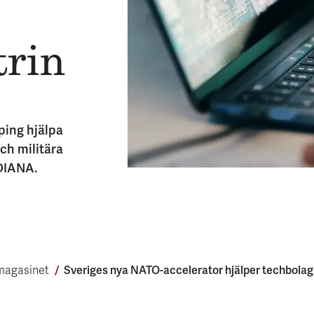
trin
ping hjälpa
ch militära
DIANA.
Sveriges nya NATO-accelerator hjälper tech­bolag 
magasinet