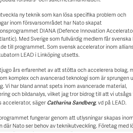
globala försvars- och säkerhetsmarknaden.
 utveckla ny teknik som kan lösa specifika problem och
gar inom försvarsområdet har Nato skapat
ionsprogrammet DIANA (Defence Innovation Accelerator
tlantic). Med Sverige som fullvärdig medlem får svenska
räde till programmet. Som svensk accelerator inom allian
kubatorn LEAD i Linköping utsetts.
 tjugo års erfarenhet av att stötta och accelerera bolag,
nom komplex och avancerad teknologi som är sprungen u
ng. Vi har bland annat spets inom avancerade material,
ring och bildanalys, vilket jag tror bidrog till att vi utsågs t
Catharina Sandberg
s accelerator, säger
, vd på LEAD.
rogrammet fungerar genom att utlysningar skapas inom
 där Nato ser behov av teknikutveckling. Företag med l