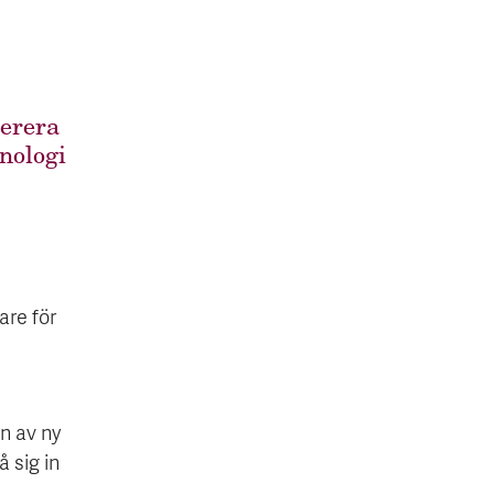
lerera
nologi
are för
n av ny
å sig in