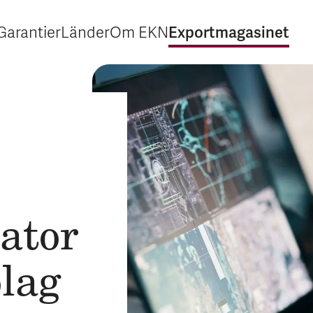
Exportmagasinet
Garantier
Länder
Om EKN
Expandera Garantier
Expandera Länder
Expandera Om EKN
Expandera Exp
ator
olag