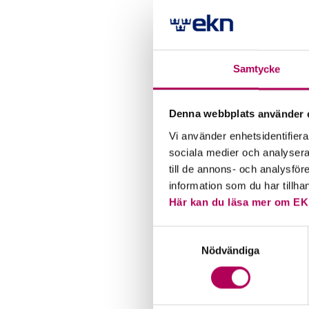
inom ra
ut får t
utveckla
Samtycke
– De bol
med. Om
experte
Denna webbplats använder 
arbetar
Vi använder enhetsidentifierar
kommer 
sociala medier och analysera 
Sandbe
till de annons- och analysfö
information som du har tillha
Precis 
Här kan du läsa mer om EK
acceler
Samtyckesval
till en 
Nödvändiga
skapas 
Fokus i