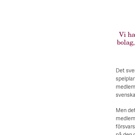
Vi ha
bolag
Det sve
spelplan
medlems
svenska
Men det
medlems
försvars