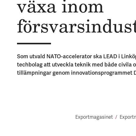
växa inom
försvars­indus
Som utvald NATO-accelerator ska LEAD i Linkö
techbolag att utveckla teknik med både civila o
tillämpningar genom innovationsprogrammet 
Exportmagasinet
Export­