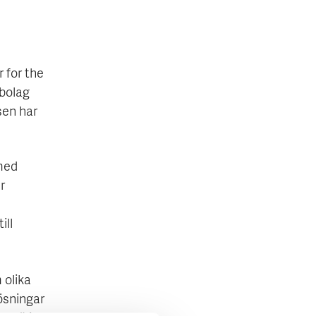
 for the
 bolag
sen har
 med
r
ill
 olika
ösningar