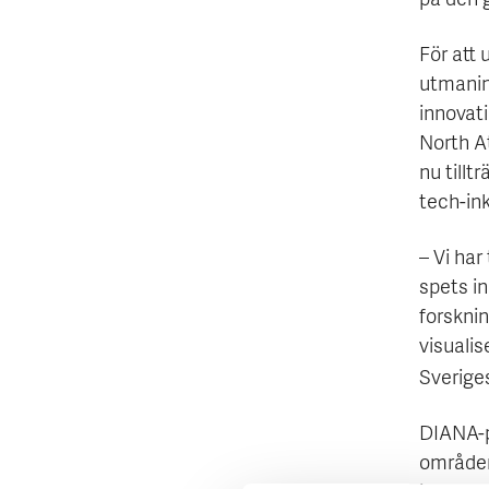
på den 
För att
utmanin
innovat
North A
nu tillt
tech-in
– Vi har
spets i
forskni
visualise
Sverige
DIANA-p
områden