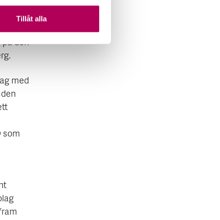
a
et finns
Tillåt alla
igt.
g på den
rg.
olag med
e den
tt
D som
nt
olag
 fram