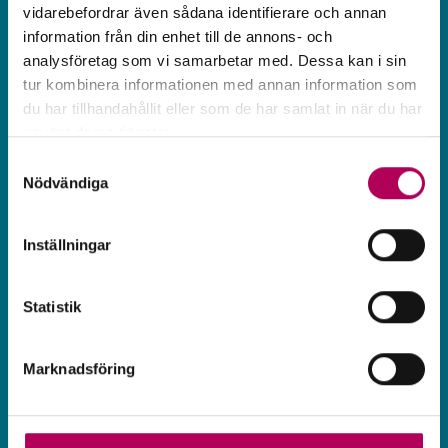
Export­tipset #9 Stefan
vidarebefordrar även sådana identifierare och annan
information från din enhet till de annons- och
Gran­lund
analysföretag som vi samarbetar med. Dessa kan i sin
tur kombinera informationen med annan information som
Stefan Granlund, Head of Growth på
du har tillhandahållit eller som de har samlat in när du har
använt deras tjänster.
Danske Bank, berättar i filmen vilka
Här kan du läsa mer om EKN:s behandling av
Samtyckesval
möjligheter han ser för svenska
personuppgifter.
Nödvändiga
exportbolag just nu.
Inställningar
Statistik
Marknadsföring