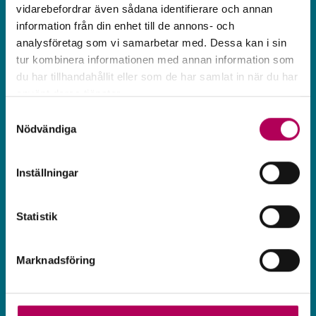
Export­tipset #7
vidarebefordrar även sådana identifierare och annan
information från din enhet till de annons- och
Annika Winsth
analysföretag som vi samarbetar med. Dessa kan i sin
tur kombinera informationen med annan information som
Hur bör svenska exportföretag tänka
du har tillhandahållit eller som de har samlat in när du har
använt deras tjänster.
när vi går in i tuffare tider? Nordeas
Här kan du läsa mer om EKN:s behandling av
Samtyckesval
chefsekonom Annika Winsth förklarar i
personuppgifter.
Nödvändiga
filmen.
Inställningar
Statistik
Marknadsföring