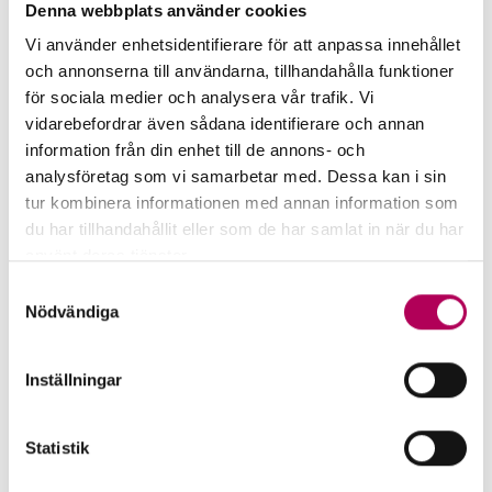
visar flödet av pengar in och ut ur företaget. När
Denna webbplats använder cookies
på året sker försäljningar och när får ni betalt?”
Vi använder enhetsidentifierare för att anpassa innehållet
och annonserna till användarna, tillhandahålla funktioner
3. Vem är du?
för sociala medier och analysera vår trafik. Vi
vidarebefordrar även sådana identifierare och annan
”En förutsättning för att få banklån är att banken
information från din enhet till de annons- och
analysföretag som vi samarbetar med. Dessa kan i sin
känner förtroende för dig som person. Du – och
tur kombinera informationen med annan information som
ditt team på företaget – är en viktig komponent
du har tillhandahållit eller som de har samlat in när du har
för framtida framgångar. Vilken bakgrund har ni,
använt deras tjänster.
vilka erfarenheter kan ni dra nytta av och hur
Här kan du läsa mer om EKN:s behandling av
Samtyckesval
motiverade är ni att satsa helhjärtat? Hjälp er
personuppgifter.
Nödvändiga
rådgivare att förstå varför ni är ett vinnande lag.”
Inställningar
4. Vilken säkerhet kan ni
erbjuda banken?
Statistik
”Även om du lyckas etablera ett förtroende för dig