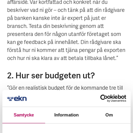
affärsidé. Var kortfattad och konkret när du
beskriver vad ni gör – och tänk på att din rådgivare
på banken kanske inte är expert på just er
bransch. Testa din beskrivning genom att
presentera den för någon utanför företaget som
kan ge feedback på innehållet. Din rådgivare ska
förstå hur ni kommer att tjäna pengar på exporten
och hur ni ska klara av att betala tillbaka lånet.”
2. Hur ser budgeten ut?
”Gör en realistisk budget för de kommande tre till
fem åren. Undvik glädjekalkyler men ta gärna fram
ett ”best case” och ett ”worst case” scenario. Det
visar att du tänkt igenom situationen ordentligt
Samtycke
Information
Om
och är mentalt beredd på att kämpa på även i
motgångar. Gör också en likviditetsbudget som