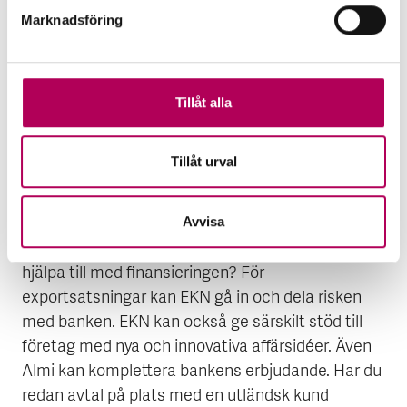
som person och för företagets affärsidé kommer
Marknadsföring
banken behöva säkerhet för lånet. Det kan handla
om fastigheter, varulager, kundfordringar eller
andra tillgångar i företaget. Fundera också innan
Tillåt alla
mötet hur du ställer dig till att själv gå i personlig
borgen för företaget – det är bra att ha tänkt
igenom innan om frågan kommer upp.”
Tillåt urval
5. Vilka medfinansiärer har ni?
Avvisa
”Finns det fler aktörer utöver banken som kan
hjälpa till med finansieringen? För
exportsatsningar kan EKN gå in och dela risken
med banken. EKN kan också ge särskilt stöd till
företag med nya och innovativa affärsidéer. Även
Almi kan komplettera bankens erbjudande. Har du
redan avtal på plats med en utländsk kund