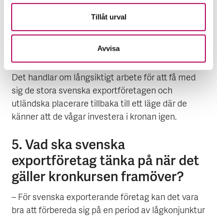
däremot inte talar för att kronkursen ska stärkas
Tillåt urval
är bristen på inflöde av kapital till Sverige.
Investerares syn på den svenska kronan påverkar
Avvisa
i dag kronkursen mer än den faktiska handeln. Att
bygga förtroende för kronan kommer att ta tid.
Det handlar om långsiktigt arbete för att få med
sig de stora svenska exportföretagen och
utländska placerare tillbaka till ett läge där de
känner att de vågar investera i kronan igen.
5. Vad ska svenska
exportföretag tänka på när det
gäller kronkursen framöver?
– För svenska exporterande företag kan det vara
bra att förbereda sig på en period av lågkonjunktur