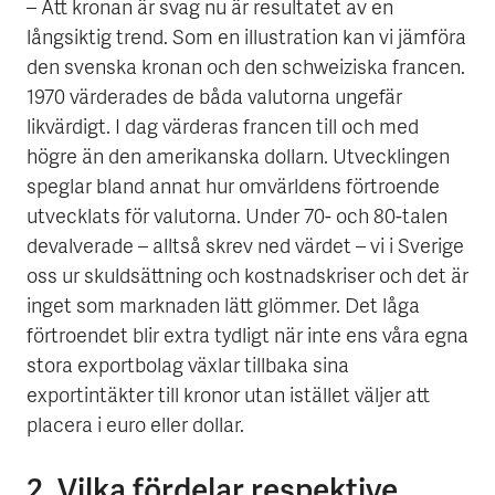
– Att kronan är svag nu är resultatet av en
långsiktig trend. Som en illustration kan vi jämföra
den svenska kronan och den schweiziska francen.
1970 värderades de båda valutorna ungefär
likvärdigt. I dag värderas francen till och med
högre än den amerikanska dollarn. Utvecklingen
speglar bland annat hur omvärldens förtroende
utvecklats för valutorna. Under 70- och 80-talen
devalverade – alltså skrev ned värdet – vi i Sverige
oss ur skuldsättning och kostnadskriser och det är
inget som marknaden lätt glömmer. Det låga
förtroendet blir extra tydligt när inte ens våra egna
stora exportbolag växlar tillbaka sina
exportintäkter till kronor utan istället väljer att
placera i euro eller dollar.
2. Vilka fördelar respektive