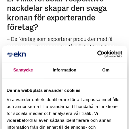
nackdelar skapar den svaga
kronan för exporterande
företag?
– De företag som exporterar produkter med få
importerade komponenter får såklart fördelar av
en låg kronkurs. Deras varor blir billiga och mer
attraktiva för utländska köpare. Men de företagen
Samtycke
Information
Om
blir allt färre. En stor del av vår export innehåller i
dag importerade insatsvaror och priset för de
varorna ökar i takt med att kronkursen faller vilket
Denna webbplats använder cookies
gör att det blir dyrare att köpa in dessa varor. En
Vi använder enhetsidentifierare för att anpassa innehållet
annan nackdel med en ständigt försvagad
och annonserna till användarna, tillhandahålla funktioner
växelkurs är att företag får mindre incitament att
för sociala medier och analysera vår trafik. Vi
göra rationaliseringar i produktionen.
vidarebefordrar även sådana identifierare och annan
information från din enhet till de annons- och