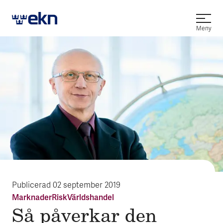
Öppna
Meny
Publicerad
02 september 2019
Marknader
Risk
Världshandel
Så påverkar den