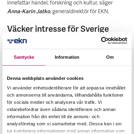
innefattar handel, forskning och kultur, säger
Anna-Karin Jatko
, generaldirektör för EKN.
Väcker intresse för Sverige
När skeppet anländer till sina destinationer
kommer det att firas med stora evenemang för
både allmänheten och företag. Den jättelika
Samtycke
Information
Om
replikan av 1700-talsskeppet, som dessutom är
byggt med dåtidens typ av verktyg och
Denna webbplats använder cookies
byggmetoder, väcker stort intresse var den än
Vi använder enhetsidentifierare för att anpassa innehållet
befinner sig. Det är något som svenska företag
och annonserna till användarna, tillhandahålla funktioner
kan dra nytta av.
för sociala medier och analysera vår trafik. Vi
vidarebefordrar även sådana identifierare och annan
– Att delta i de här evenemangen blir som att
information från din enhet till de annons- och
delta på en mässa eller en världsutställning,
analysföretag som vi samarbetar med. Dessa kan i sin
upphöjt till tio. Jungfruresan till Kina 2005 skapade
tur kombinera informationen med annan information som