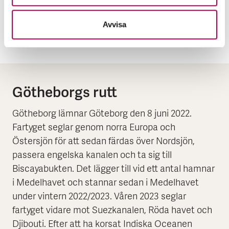
det intresse från flera företag kan vi även delta i
presentationer av svenska företag för olika
Avvisa
intressenter.
Götheborgs rutt
Götheborg lämnar Göteborg den 8 juni 2022.
Fartyget seglar genom norra Europa och
Östersjön för att sedan färdas över Nordsjön,
passera engelska kanalen och ta sig till
Biscayabukten. Det lägger till vid ett antal hamnar
i Medelhavet och stannar sedan i Medelhavet
under vintern 2022/2023. Våren 2023 seglar
fartyget vidare mot Suezkanalen, Röda havet och
Djibouti. Efter att ha korsat Indiska Oceanen