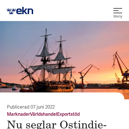
Öppna
Meny
Publicerad
07 juni 2022
Marknader
Världshandel
Exportstöd
Nu seglar Ostindie­