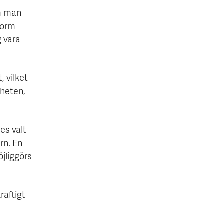
om man
form
g vara
, vilket
heten,
es valt
rn. En
jliggörs
raftigt