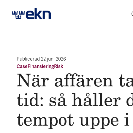
Publicerad
22 juni 2026
Case
Finansiering
Risk
När affären t
tid: så håller 
tem­pot uppe i 