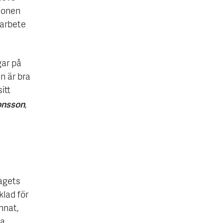
ionen
 arbete
gar på
n är bra
itt
onsson
,
tagets
lad för
nnat,
la