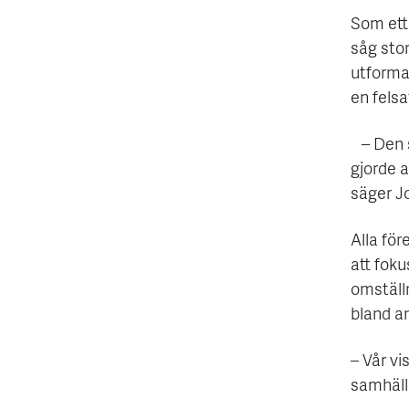
Som ett 
såg stor
utformad
en felsa
– Den sa
gjorde 
säger J
Alla för
att fok
omställ
bland a
– Vår vi
samhäll