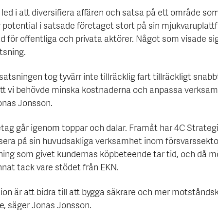
led i att diversifiera affären och satsa på ett område s
 potential i satsade företaget stort på sin mjukvaruplatt
 för offentliga och privata aktörer. Något som visade si
tsning.
tsningen tog tyvärr inte tillräcklig fart tillräckligt snabbt
att vi behövde minska kostnaderna och anpassa verksam
onas Jonsson.
etag går igenom toppar och dalar. Framåt har 4C Strategi
usera på sin huvudsakliga verksamhet inom försvarssekto
ning som givet kundernas köpbeteende tar tid, och då mö
nnat tack vare stödet från EKN.
sion är att bidra till att bygga säkrare och mer motståndsk
e, säger Jonas Jonsson.