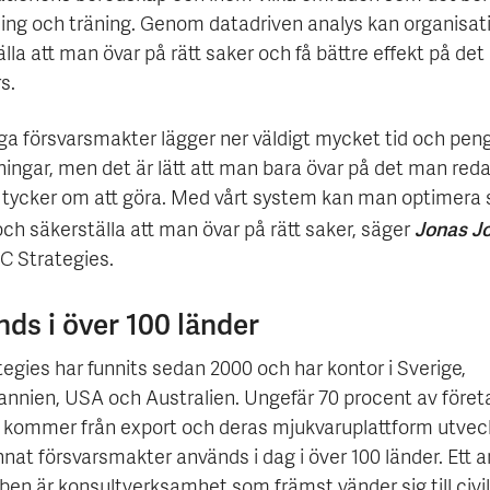
ing och träning. Genom datadriven analys kan organisat
lla att man övar på rätt saker och få bättre effekt på det
s.
 försvarsmakter lägger ner väldigt mycket tid och pen
ningar, men det är lätt att man bara övar på det man reda
r tycker om att göra. Med vårt system kan man optimera s
Jonas J
ch säkerställa att man övar på rätt saker, säger
C Strategies.
ds i över 100 länder
egies har funnits sedan 2000 och har kontor i Sverige,
tannien, USA och Australien. Ungefär 70 procent av före
r kommer från export och deras mjukvaruplattform utveck
nat försvarsmakter används i dag i över 100 länder. Ett a
ben är konsultverksamhet som främst vänder sig till civi