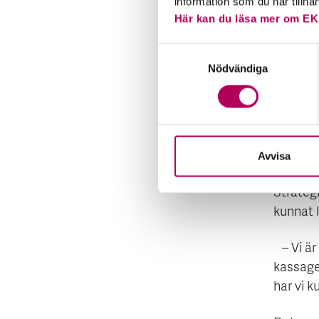
information som du har tillha
Säker
Här kan du läsa mer om EK
En utma
Samtyckesval
lång tid
Nödvändiga
och däre
leverera
EKN kom
EKN har
Avvisa
bankens 
Strategi
kunnat l
– Vi är
kassagen
har vi k