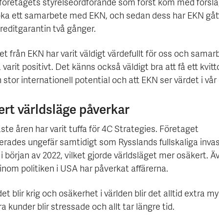
 företagets styrelseordförande som först kom med försla
ka ett samarbete med EKN, och sedan dess har EKN gåt
reditgarantin två gånger.
 från EKN har varit väldigt värdefullt för oss och samar
 varit positivt. Det känns också väldigt bra att få ett kvitt
n stor internationell potential och att EKN ser värdet i vår 
rt världsläge påverkar
te åren har varit tuffa för 4C Strategies. Företaget
erades ungefär samtidigt som Rysslands fullskaliga inva
i början av 2022, vilket gjorde världsläget mer osäkert. Ä
inom politiken i USA har påverkat affärerna.
t blir krig och osäkerhet i världen blir det alltid extra m
ra kunder blir stressade och allt tar längre tid.