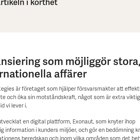
rtikeln i korthet
nsiering som möjliggör stora
rnationella affärer
egies är företaget som hjälper försvarsmakter att effekt
ete och öka sin motståndskraft, något som är extra viktig
id vi lever i.
tvecklat en digital plattform, Exonaut, som knyter ihop
lig information i kunders miljöer, och gör en bedömning k
ationens beredskap och inom vilka områden som det be