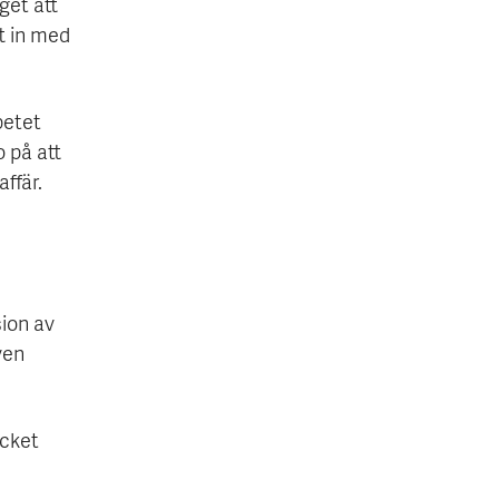
get att
t in med
betet
o på att
affär.
sion av
ven
ycket