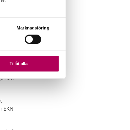
ter.
ta tar
leverans
Marknadsföring
a
är som
nt av
Tillåt alla
iter. 4C
igenom
k
ån EKN