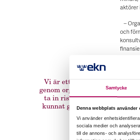
aktörer 
– Organi
och för
konsult
finansie
Vi är ett företag som ända se
Samtycke
genom organisk kassagenerering
ta in riskkapital. Med stödet
kunnat göra det på ett schysst
Denna webbplats använder 
oss.
Vi använder enhetsidentifierar
sociala medier och analysera 
till de annons- och analysfö
Jonas Jons