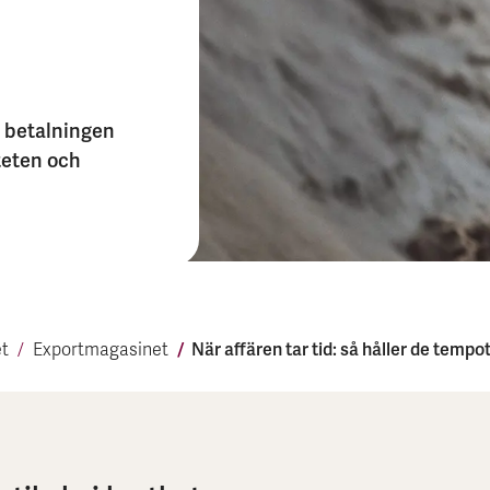
n betalningen
teten och
När affären tar tid: så håller de tem­pot 
t
Export­magasinet