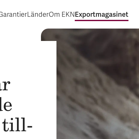
Exportmagasinet
Garantier
Länder
Om EKN
Expandera Garantier
Expandera Länder
Expandera Om EKN
Expandera Exp
ar
de
till­