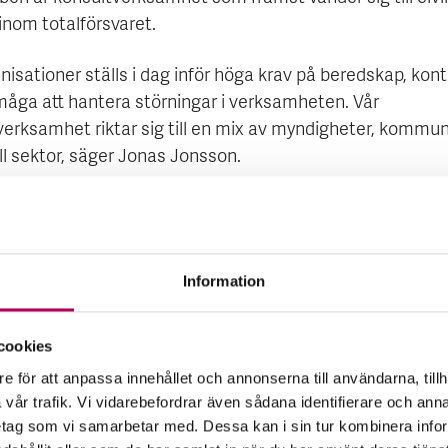
inom totalförsvaret.
sationer ställs i dag inför höga krav på beredskap, kont
måga att hantera störningar i verksamheten. Vår
verksamhet riktar sig till en mix av myndigheter, kommu
ll sektor, säger Jonas Jonsson.
dan starten växt
Information
, inte genom att
 från EKN har vi
 sätt som passar
cookies
e för att anpassa innehållet och annonserna till användarna, tillh
vår trafik. Vi vidarebefordrar även sådana identifierare och anna
retag som vi samarbetar med. Dessa kan i sin tur kombinera in
son, VD, 4C Strategies