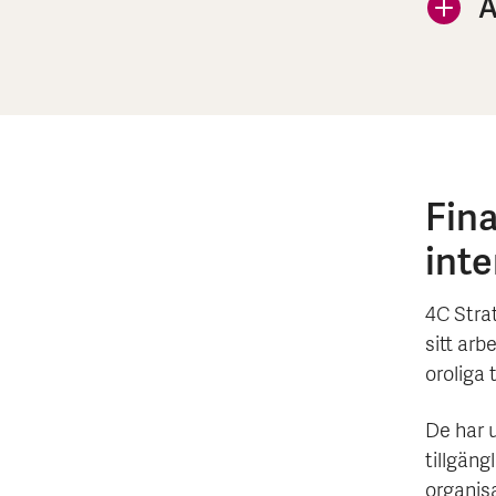
I korthet
A
Fina
inte
4C Strat
sitt arb
oroliga t
De har u
tillgäng
organis