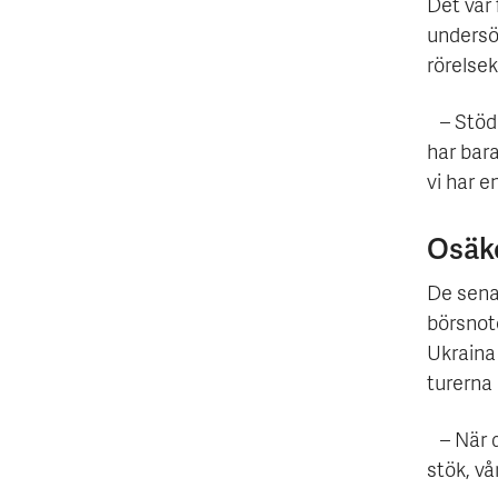
Det var
undersö
rörelsek
– Stödet
har bara
vi har e
Osäke
De senas
börsnot
Ukraina 
turerna 
– När de
stök, vå