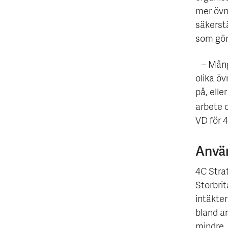
mer övn
säkerstä
som gör
– Många
olika öv
på, elle
arbete o
VD för 4
Använ
4C Strat
Storbri
intäkte
bland an
mindre, 