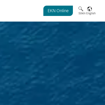
EKN Online
magasinet
Sök
In English