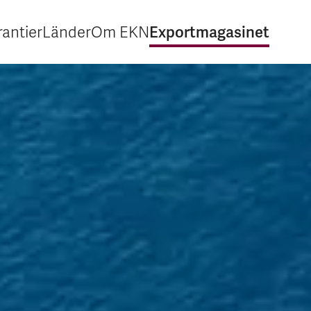
Exportmagasinet
antier
Länder
Om EKN
Expandera Garantier
Expandera Länder
Expandera Om EKN
Expandera Export