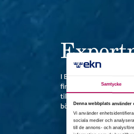
Export­
I Exportmagasinet public
Samtycke
finansiering och företaga
till företag och banker s
Denna webbplats använder 
börjat sin resa ut i värld
Vi använder enhetsidentifierar
sociala medier och analysera 
till de annons- och analysfö