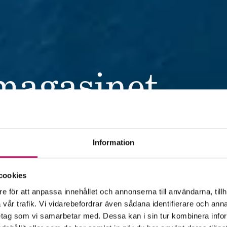
magasinet
erar EKN artiklar om export,
Information
nde. Vi vill inspirera och ge tips
om har exportaffärer eller just
cookies
en.
e för att anpassa innehållet och annonserna till användarna, tillh
vår trafik. Vi vidarebefordrar även sådana identifierare och anna
retag som vi samarbetar med. Dessa kan i sin tur kombinera in