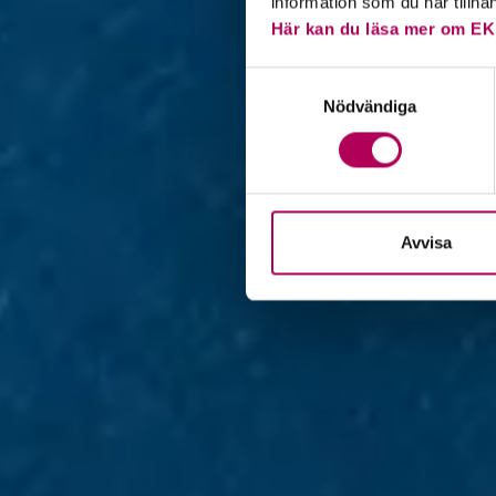
information som du har tillha
Här kan du läsa mer om EK
Samtyckesval
Nödvändiga
Avvisa