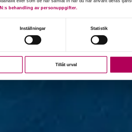
ndahållit eller som de har samlat in när du har använt deras tjäns
N:s behandling av personuppgifter.
Inställningar
Statistik
Tillåt urval