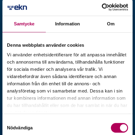
exportaffärer eller just börjat sin resa ut
i världen.
Samtycke
Information
Om
Denna webbplats använder cookies
Vi använder enhetsidentifierare för att anpassa innehållet
och annonserna till användarna, tillhandahålla funktioner
för sociala medier och analysera vår trafik. Vi
vidarebefordrar även sådana identifierare och annan
information från din enhet till de annons- och
analysföretag som vi samarbetar med. Dessa kan i sin
tur kombinera informationen med annan information som
du har tillhandahållit eller som de har samlat in när du har
använt deras tjänster.
Här kan du läsa mer om EKN:s behandling av
Samtyckesval
personuppgifter.
Nödvändiga