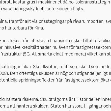
utbrott kastar grus i maskineriet då nolltoleransstrategin s
 vaccineringsskyddet i befolkningen höjts.
ina, framför allt via prisstegringar på råvaruimporten, s
öms hanterbara för Kina.
ens fokus från att stävja finansiella risker till att stabil
 inklusive kreditlättnader, nu även för fastighetssektorn
nfrastruktur (5G, AI, smarta elnät med mera) vilket kan s
kuldsättningen ökar. Skuldkvoten, mätt som skuld som ande
8). Den offentliga skulden är hög och stigande (enligt I
entiella spridningseffekter från fastighetssektorn ökar de
id hantera riskerna. Skuldfrågorna är till stor del en in
terna att hantera skulden. Staten har stora tillgångar o