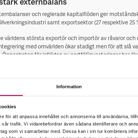
stark externbalans
xternbalanser och reglerade kapitalflöden ger motståndsk
illverkningsindustri samt exportsektor (27 respektive 25
 världens största exportör och importör av råvaror och 
ntegrering med omvärlden ökar stadigt men för att slå vakt
. Öppenheten för inflöden av portföljinvesteringar har 
ott väntas gradvis krympa. Överskotten härrör från stru
Information
ch inkomstbalanserna. Kina är en nettokreditor till omvä
t BNP som tidigare men överstiger den låga utlandsskulden
cookies
edande investerare i tillväxt- och utvecklingsländer.
e för att anpassa innehållet och annonserna till användarna, tillh
vår trafik. Vi vidarebefordrar även sådana identifierare och anna
as utmaningar inhemska. Ekonomins potentiella tillväxt be
retag som vi samarbetar med. Dessa kan i sin tur kombinera in
. En åldrande befolkning medför krympande arbetskraft o