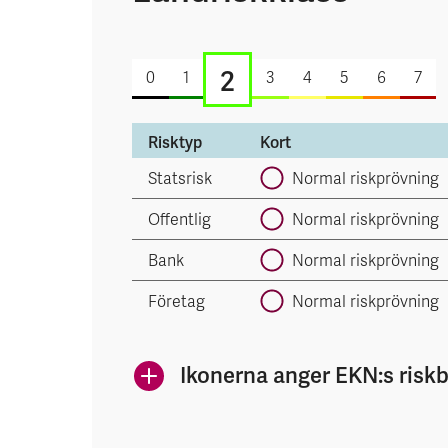
2
0
1
3
4
5
6
7
Risktyp
Kort
Statsrisk
Normal riskprövning
Offentlig
Normal riskprövning
Bank
Normal riskprövning
Företag
Normal riskprövning
Ikonerna anger EKN:s risk