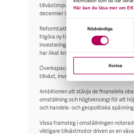
information som du har tillha
tillväxtimpulserna avtar från tidigare r
Här kan du läsa mer om EK
decennier lång expansion i fastighetssek
Samtyckesval
Reformtakten har mattats av avseende d
Nödvändiga
frigöra ny tillväxtdynamik i den privata 
investerings- och kreditintensiv modell,
har ökat kraftigt, främst hos SOE och lo
Avvisa
Överkapacitet har byggts upp i kapitali
tillväxt, investeringar, sparande, och kre
Ambitionen att stävja de finansiella ob
omställning och högteknologi för att höja
och handels- och geopolitiska spänningar
Vissa framsteg i omställningen noterade
viktigare tillväxtmotor driven av en vä