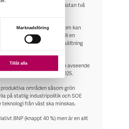
ter.
rutbyggnad samtidigt som en nästan två
g (SOE), och andra områden som kan
Marknadsföring
gick från en exportintensiv till en
ser vuxit fram. Inhemsk skuldsättning
Tillåt alla
ivit en central del av ekonomin avseende
r i fokus i femårsplanen 2021–2025.
mer produktiva områden såsom grön
ila på statlig industripolitik och SOE
v teknologi från väst ska minskas.
lativt BNP (knappt 40 %) men är en allt