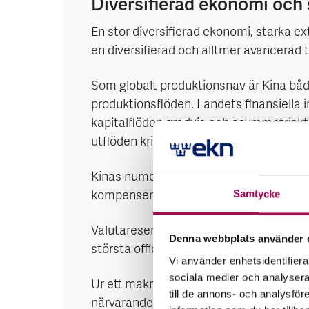
Diversifierad ekonomi och 
En stor diversifierad ekonomi, starka e
en diversifierad och alltmer avancerad t
Som globalt produktionsnav är Kina både
produktionsflöden. Landets finansiella i
kapitalflöden gradvis och asymmetriskt
utflöden kringgärdas av regleringar.
Kinas numer måttliga bytesbalansöversk
Samtycke
kompenserar för underskott i tjänste- o
Valutareserven är inte lika stor relativ
Denna webbplats använder 
största officiella kreditgivaren och en l
Vi använder enhetsidentifierar
sociala medier och analysera 
Ur ett makrostabilitetsperspektiv är Kin
till de annons- och analysfö
närvarande uppskattningsvis kring 5 %)