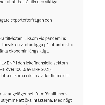
er ut att bestå tills den viktiga
vagare exportefterfrågan och
isera tillväxten. Liksom vid pandemins
. Tonvikten väntas ligga på infrastruktur
tärka ekonomin långsiktigt.
l av BNP i den ickefinansiella sektorn
MF över 100 % av BNP 2021). I
tta riskerna i delar av det finansiella
hemsk angelägenhet, framför allt inom
ch utrymme att öka intäkterna. Med högt