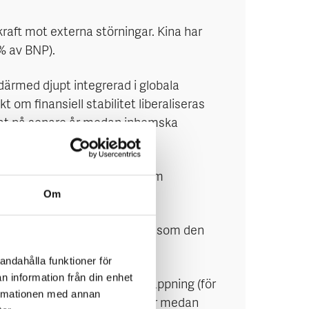
raft mot externa störningar. Kina har
 % av BNP).
därmed djupt integrerad i globala
 om finansiell stabilitet liberaliseras
ökat på senare år medan inhemska
kturella handelsöverskott som
Om
rlden sedan många år.
. I stället har Kina växt fram som den
andahålla funktioner för
n information från din enhet
finner sig i strukturell avtrappning (för
formationen med annan
ch lägre privata investeringar medan