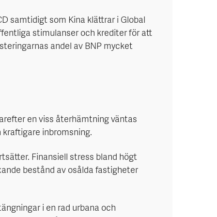
D samtidigt som Kina klättrar i Global
ffentliga stimulanser och krediter för att
nvesteringarnas andel av BNP mycket
 varefter en viss återhämtning väntas
n kraftigare inbromsning.
sätter. Finansiell stress bland högt
äxande bestånd av osålda fastigheter
stängningar i en rad urbana och