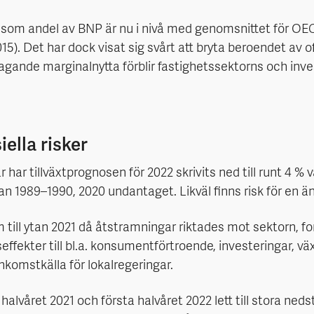
g som andel av BNP är nu i nivå med genomsnittet för OEC
015). Det har dock visat sig svårt att bryta beroendet av o
avtagande marginalnytta förblir fastighetssektorns och i
ella risker
har tillväxtprognosen för 2022 skrivits ned till runt 4 %
an 1989–1990, 2020 undantaget. Likväl finns risk för en ä
ill ytan 2021 då åtstramningar riktades mot sektorn, fort
effekter till bl.a. konsumentförtroende, investeringar, v
nkomstkälla för lokalregeringar.
halvåret 2021 och första halvåret 2022 lett till stora ned