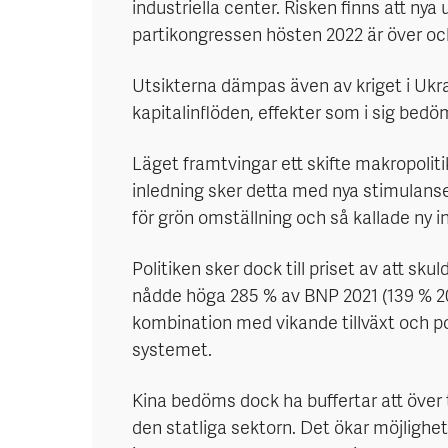
industriella center. Risken finns att nya 
partikongressen hösten 2022 är över och
Utsikterna dämpas även av kriget i Ukra
kapitalinflöden, effekter som i sig bed
Läget framtvingar ett skifte makropolitik
inledning sker detta med nya stimulanser
för grön omställning och så kallade ny i
Politiken sker dock till priset av att s
nådde höga 285 % av BNP 2021 (139 % 200
kombination med vikande tillväxt och pot
systemet.
Kina bedöms dock ha buffertar att över t
den statliga sektorn. Det ökar möjlighe