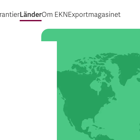
Länder
rantier
Om EKN
Exportmagasinet
Expandera Garantier
Expandera Länder
Expandera Om EKN
Expandera Export