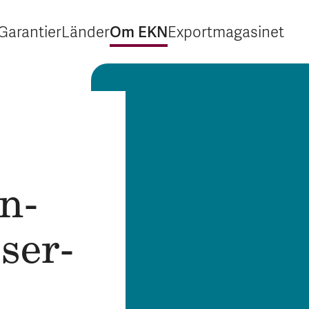
Om EKN
Garantier
Länder
Exportmagasinet
Expandera Garantier
Expandera Länder
Expandera Om EKN
Expandera Exp
n­
s­er­