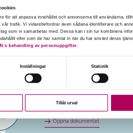
takt som under perioden 2012 till 2016, enligt Internationel
cookies
onden – IMF. Kulmen på konjunkturen har passerat, efter 
e för att anpassa innehållet och annonserna till användarna, tillh
åren, 2018 och 2017 som sticker ut som toppår, med en ti
vår trafik. Vi vidarebefordrar även sådana identifierare och anna
rocent.
retag som vi samarbetar med. Dessa kan i sin tur kombinera in
ndahållit eller som de har samlat in när du har använt deras tjäns
 ordning visar tillväxt- och utvecklingsländerna i Asien ing
N:s behandling av personuppgifter.
på någon avmattning. USA:s tillväxttakt överstiger fortf
ent. De delar av världen som framför allt bidrar till den l
takten är euroländerna, Latinamerika, Mellanöstern och
Inställningar
Statistik
ka.
Publicerades
2025
Omvärldsanalys maj 201
Tillåt urval
Filen är ett PDF-dokument
Omvärldsanaly
Öppna dokumentet