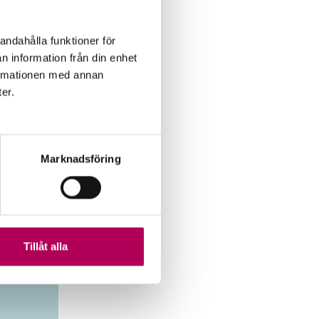
la
de två
andahålla funktioner för
llväxt
n information från din enhet
formationen med annan
ter.
a
arande
ägre
Marknadsföring
9
Tillåt alla
s maj 2019