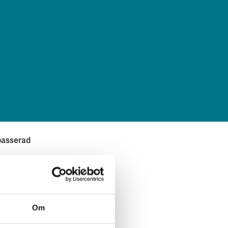
ass­er­ad
ör 2019
Om
 samma