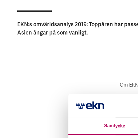
EKN:s omvärldsanalys 2019: Toppåren har passe
Asien ångar på som vanligt.
Om EK
Sammant
världsek
Samtycke
är en ti