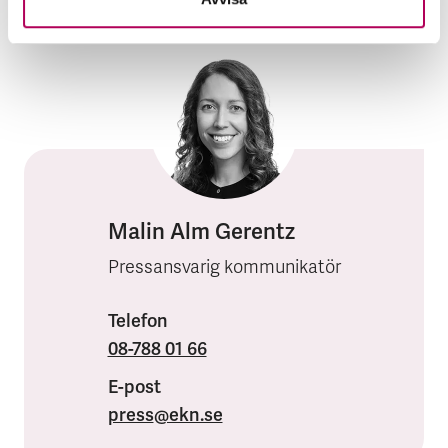
Resultat: 1,8 miljarder kronor (0,2 miljarder
kronor)
Malin Alm Gerentz
Pressansvarig kommunikatör
Telefon
08-788 01 66
E-post
press
@ekn.se