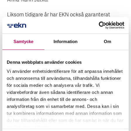
Anna-Karin Jatko.
Liksom tidigare år har EKN också garanterat
mycket stora exportaffärer till telekomoperatörer.
De största gick till höginkomstländer inom OECD.
Samtycke
Information
Om
Skadeutbetalningarna minskade från föregående
år och uppgick till 0,8 miljarder kronor (1,6
miljarder kronor 2020). Resultatet uppgick till 1,8
Denna webbplats använder cookies
miljarder kronor (0,2 miljarder kronor 2020). EKN
Vi använder enhetsidentifierare för att anpassa innehållet
har en stark finansiell ställning, som ytterligare
och annonserna till användarna, tillhandahålla funktioner
stärktes under året då inga nya stora skador
för sociala medier och analysera vår trafik. Vi
vidarebefordrar även sådana identifierare och annan
tillkom.
information från din enhet till de annons- och
analysföretag som vi samarbetar med. Dessa kan i sin
2021 i korthet (jämfört med
tur kombinera informationen med annan information som
2020)
du har tillhandahållit eller som de har samlat in när du har
använt deras tjänster.