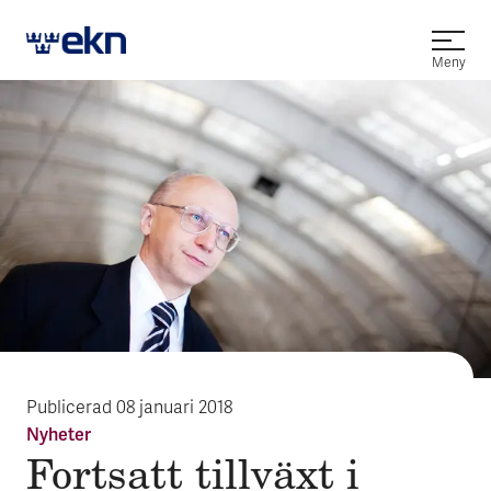
Öppna
Meny
Publicerad
08 januari 2018
Nyheter
Fort­satt till­växt i