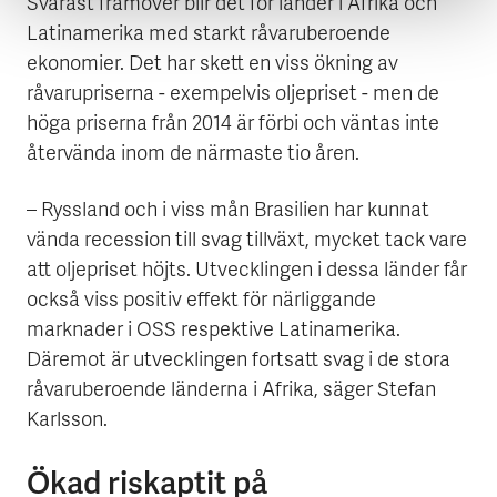
Svårast framöver blir det för länder i Afrika och
Latinamerika med starkt råvaruberoende
ekonomier. Det har skett en viss ökning av
råvarupriserna - exempelvis oljepriset - men de
höga priserna från 2014 är förbi och väntas inte
återvända inom de närmaste tio åren.
– Ryssland och i viss mån Brasilien har kunnat
vända recession till svag tillväxt, mycket tack vare
att oljepriset höjts. Utvecklingen i dessa länder får
också viss positiv effekt för närliggande
marknader i OSS respektive Latinamerika.
Däremot är utvecklingen fortsatt svag i de stora
råvaruberoende länderna i Afrika, säger Stefan
Karlsson.
Ökad riskaptit på