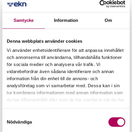
Digitaliseringen driver på kraven på ökad
flexibilitet i affärsmodeller och affärsupplägg,
samtidigt som det ställer högre krav på
Samtycke
Information
Om
effektivitet och snabbare processer hos både de
svenska exportörerna och deras kunder.
Denna webbplats använder cookies
– Digitalisering utgör en stor tillväxtpotential för
Vi använder enhetsidentifierare för att anpassa innehållet
de svenska exportörerna i form av hållbara, mer
och annonserna till användarna, tillhandahålla funktioner
effektiva helhetslösningar för transporter, gruvor,
för sociala medier och analysera vår trafik. Vi
energiutvinning, försvar och smarta städer, säger
vidarebefordrar även sådana identifierare och annan
Stefan Karlsson.
information från din enhet till de annons- och
analysföretag som vi samarbetar med. Dessa kan i sin
tur kombinera informationen med annan information som
Risker för världshandeln
du har tillhandahållit eller som de har samlat in när du har
använt deras tjänster.
De positiva utsikterna för den globala handeln kan
Här kan du läsa mer om EKN:s behandling av
komma att påverkas negativt av politisk
Samtyckesval
personuppgifter.
Nödvändiga
osäkerhet runt om i världen. Däremot har de