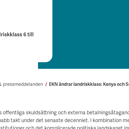
iskklass 6 till
EKN änd­rar land­risk­klass: Kenya och Sr
& press­meddelanden
s offentliga skuldsättning och externa betalningsåtagan
snabb takt under det senaste decenniet. I kombination m
nstitutioner och det komplicerade politiska landskapet i