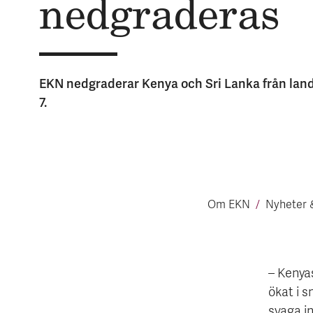
ned­gra­der­as
EKN nedgraderar Kenya och Sri Lanka från landr
7.
Om EKN
Nyheter 
– Kenya
ökat i 
svaga i