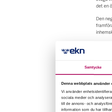
det en ö
Den neg
framföra
inhemsk
Det nya
upp för 
Kenyas 
mött sta
Samtycke
genomf
Denna webbplats använder 
– Nedgr
tillväx
Vi använder enhetsidentifierar
sociala medier och analysera 
stigand
till de annons- och analysfö
landets 
information som du har tillha