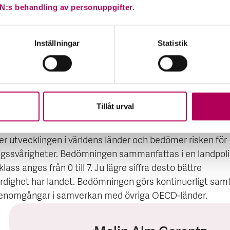
edriksson, landanalytiker, EKN.
N:s behandling av personuppgifter.
t Sri Lanka har mycket god betalningshistorik riskerar de
 svaga utvecklingen i statsfinanserna att spilla över till l
Inställningar
Statistik
ngsbalans. En låg valutareserv och avsaknaden av ett för
te med IMF innebär att utlandsskulden de närmaste åre
 en betydande utmaning.
Tillåt urval
EKN:s landriskklassning
er utvecklingen i världens länder och bedömer risken för
ngssvårigheter. Bedömningen sammanfattas i en landpoli
klass anges från 0 till 7. Ju lägre siffra desto bättre
rdighet har landet. Bedömningen görs kontinuerligt samt 
enomgångar i samverkan med övriga OECD-länder.