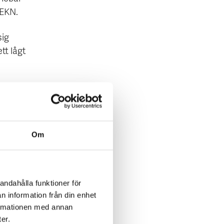
 EKN.
sig
tt lågt
öppnar
änsad.
et har
Om
isk
 och
andahålla funktioner för
n information från din enhet
bat
formationen med annan
säger
ter.