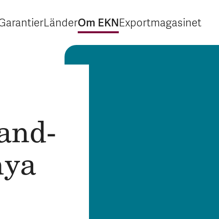
Om EKN
Garantier
Länder
Exportmagasinet
Expandera Garantier
Expandera Länder
Expandera Om EKN
Expandera Exp
and­
nya