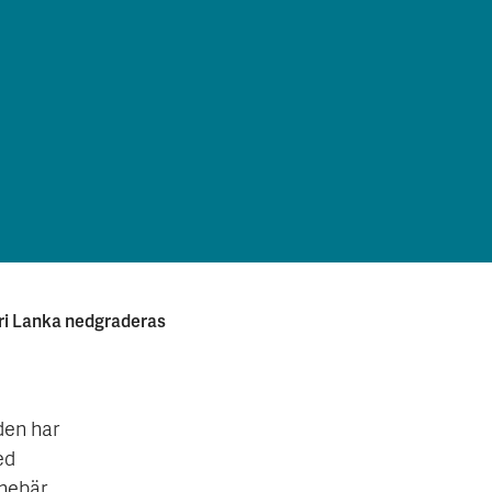
i Lan­ka ned­gra­der­as
den har
ed
nnebär