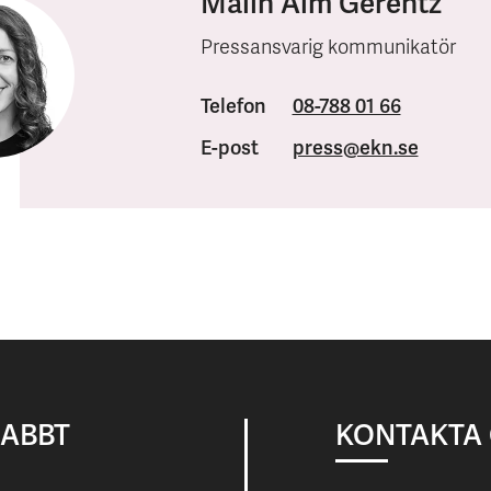
Malin Alm Gerentz
Pressansvarig kommunikatör
Telefon
08-788 01 66
E-post
press
@ekn.se
NABBT
KONTAKTA