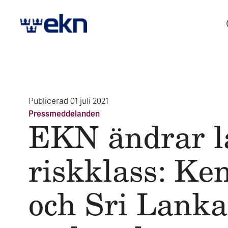
Publicerad
01 juli 2021
Pressmeddelanden
EKN änd­rar l
risk­klass: Ke
och Sri Lan­ka