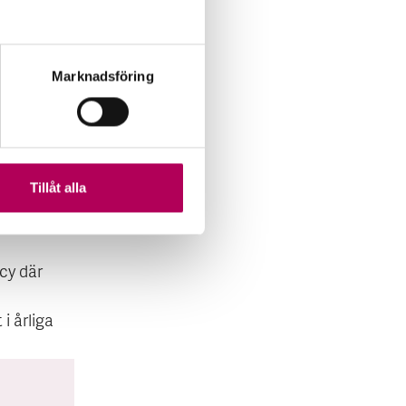
n
andets
Marknadsföring
nyat
n ser ut
Tillåt alla
cy där
i årliga