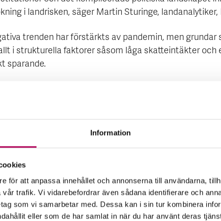
kning i landrisken, säger Martin Sturinge, landanalytiker,
ativa trenden har förstärkts av pandemin, men grundar 
llt i strukturella faktorer såsom låga skatteintäkter och e
t sparande.
 IMF-programmet (2021-2024) ger stöd åt ekonomin och 
ytterligare finansiering, men effekten riskerar att bli begr
senaste program fullföljdes aldrig och det nya programm
rkt motstånd från befolkningen, vilket gör det svårt att
Information
öra.
cookies
aderingen av Sri Lanka motiveras av en dalande ekonom
t de senaste åren, ett avbrutet reformsamarbete med IMF
e för att anpassa innehållet och annonserna till användarna, tillh
vår trafik. Vi vidarebefordrar även sådana identifierare och anna
e offentlig och extern skuldsättning. Pandemin som drab
retag som vi samarbetar med. Dessa kan i sin tur kombinera in
viktiga turistnäring har förstärkt den negativa trenden, 
ndahållit eller som de har samlat in när du har använt deras tjäns