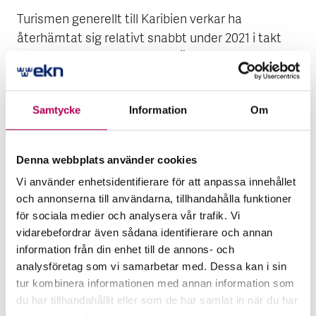
Turismen generellt till Karibien verkar ha
återhämtat sig relativt snabbt under 2021 i takt
med att restriktionerna lyfts. Även det finansiella
stödet från Nederländerna under pandemin har
bidragit till att begränsa de ekonomiska
Samtycke
Information
Om
konsekvenserna av pandemin. Trots detta väntas
BNP återhämta sig till nivån innan pandemin först
framåt 2023-2024. En uppgradering av landet inte
Denna webbplats använder cookies
är osannolik under de kommande åren.
Vi använder enhetsidentifierare för att anpassa innehållet
och annonserna till användarna, tillhandahålla funktioner
El Salvadors möjligheter att fortsatt finansiera den
för sociala medier och analysera vår trafik. Vi
offentliga sektorns underskott är framöver
vidarebefordrar även sådana identifierare och annan
begränsad. Statsskulden har under ett antal år
information från din enhet till de annons- och
ökat och uppgår idag till 90 procent av BNP
analysföretag som vi samarbetar med. Dessa kan i sin
samtidigt som räntekostnader motsvarar ca 20
tur kombinera informationen med annan information som
du har tillhandahållit eller som de har samlat in när du har
procent av inkomsterna. Parallellt med en ökad