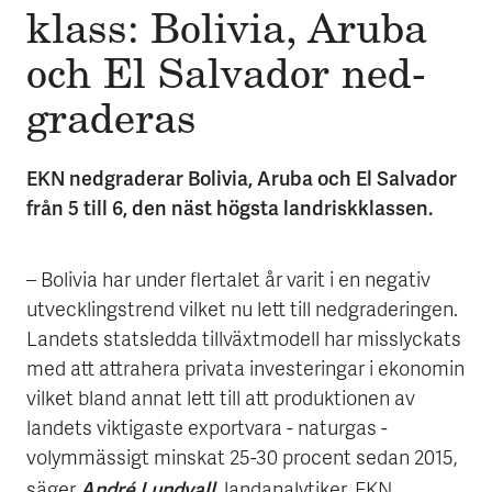
klass: Bo­li­via, Aru­ba
och El Sal­va­dor ned­
gra­der­as
EKN nedgraderar Bolivia, Aruba och El Salvador
från 5 till 6, den näst högsta landriskklassen.
– Bolivia har under flertalet år varit i en negativ
utvecklingstrend vilket nu lett till nedgraderingen.
Landets statsledda tillväxtmodell har misslyckats
med att attrahera privata investeringar i ekonomin
vilket bland annat lett till att produktionen av
landets viktigaste exportvara - naturgas -
volymmässigt minskat 25-30 procent sedan 2015,
André Lundvall
säger
, landanalytiker, EKN.