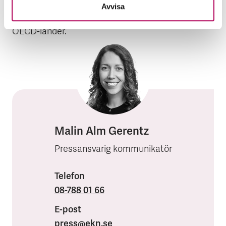
Bedömningen görs kontinuerligt samt i årliga
Avvisa
regiongenomgångar i samverkan med övriga
OECD-länder.
Malin Alm Gerentz
Pressansvarig kommunikatör
Telefon
08-788 01 66
E-post
press
@ekn.se