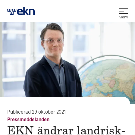
Öppna
Meny
Publicerad
29 oktober 2021
Pressmeddelanden
EKN änd­rar land­risk­