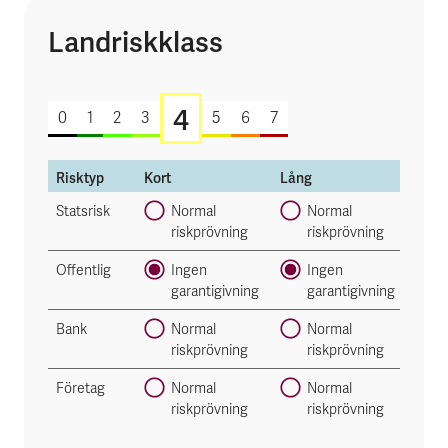
Landriskklass
4 av 7
4
0
1
2
3
5
6
7
Risktyp
Kort
Lång
Statsrisk
Normal
Normal
riskprövning
riskprövning
Offentlig
Ingen
Ingen
garantigivning
garantigivning
Bank
Normal
Normal
riskprövning
riskprövning
Företag
Normal
Normal
riskprövning
riskprövning