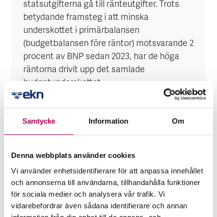
statsutgifterna gå till ränteutgifter. Trots
betydande framsteg i att minska
underskottet i primärbalansen
(budgetbalansen före räntor) motsvarande 2
procent av BNP sedan 2023, har de höga
räntorna drivit upp det samlade
budgetunderskottet.
Indexeringar och bristfällig flexibilitet att
justera diverse utgiftsområden har försvårat
Samtycke
Information
Om
ytterligare åtstramningar. Riskmotverkande
är att statens skuldsammansättning
Denna webbplats använder cookies
fortsatt är fördelaktig, med låg andel extern
Vi använder enhetsidentifierare för att anpassa innehållet
skuld och en begränsad del i utländsk
och annonserna till användarna, tillhandahålla funktioner
valuta. Det skyddar mot växelkursrörelser
för sociala medier och analysera vår trafik. Vi
och spekulation på internationella
vidarebefordrar även sådana identifierare och annan
kapitalmarknader.