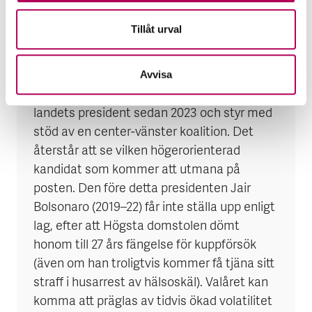
exportintäkter. Kina är numera mottagare
av drygt 30 procent av landets export
Tillåt urval
(2023).
I oktober 2026 går Brasilien till val.
Avvisa
Arbetarpartiets Lula da Silva har varit
landets president sedan 2023 och styr med
stöd av en center-vänster koalition. Det
återstår att se vilken högerorienterad
kandidat som kommer att utmana på
posten. Den före detta presidenten Jair
Bolsonaro (2019–22) får inte ställa upp enligt
lag, efter att Högsta domstolen dömt
honom till 27 års fängelse för kuppförsök
(även om han troligtvis kommer få tjäna sitt
straff i husarrest av hälsoskäl). Valåret kan
komma att präglas av tidvis ökad volatilitet